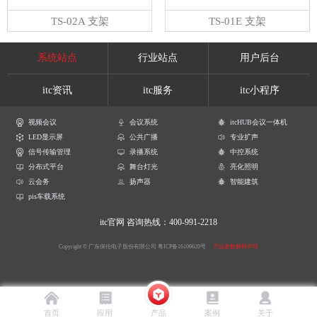
TS-02A 支架
TS-01E 支架
系统站点
行业站点
用户后台
itc资讯
itc服务
itc小程序
视频会议
会议系统
itcHUB会议一体机
LED显示屏
公共广播
专业扩声
信号传输管理
录播系统
中控系统
分布式平台
舞台灯光
亮化照明
云会务
扬声器
智能建筑
pis车载系统
itc官网
咨询热线：400-991-2218
Copyright © 广东保伦电子股份有限公司
粤ICP备16106620号
产品参数解释声明
首页
应用
产品
案例
关于