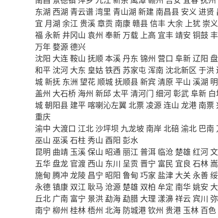
东湖
西湖
青云谱
湾里
青山湖
新建
南昌县
安义
进贤
宜
月湖
余江
贵溪
章贡
南康
赣县
信丰
大余
上犹
崇义
福
永新
井冈山
袁州
奉新
万载
上高
宜丰
靖安
铜鼓
丰
万年
婺源
德兴
沈阳
大连
鞍山
抚顺
本溪
丹东
锦州
营口
阜新
辽阳
盘
和平
沈河
大东
皇姑
铁西
苏家屯
浑南
沈北新区
于洪
城
新抚
东洲
望花
顺城
抚顺县
新宾
清原
平山
溪湖
明
盖州
大石桥
海州
新邱
太平
清河门
细河
彰武
阜新
白
城
朝阳县
建平
喀喇沁左翼
北票
凌源
连山
龙港
南票
重庆
渝中
大渡口
江北
沙坪坝
九龙坡
南岸
北碚
渝北
巴南
巫山
巫溪
石柱
秀山
酉阳
彭水
昆明
曲靖
玉溪
保山
昭通
丽江
普洱
临沧
楚雄
红河
文
五华
盘龙
官渡
西山
东川
呈贡
晋宁
富民
宜良
石林
嵩
施甸
腾冲
龙陵
昌宁
昭阳
鲁甸
巧家
盐津
大关
永善
绥
永德
镇康
双江
耿马
沧源
楚雄
双柏
牟定
南华
姚安
大
丘北
广南
富宁
景洪
勐海
勐腊
大理
漾濞
祥云
宾川
弥
南宁
柳州
桂林
梧州
北海
防城港
钦州
贵港
玉林
百色