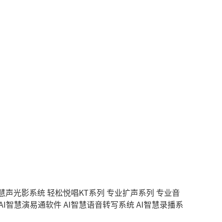
智慧声光影系统
轻松悦唱KT系列
专业扩声系列
专业音
AI智慧演易通软件
AI智慧语音转写系统
AI智慧录播系