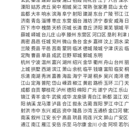
溧阳
姑苏
虎丘
吴中
相城
吴江
常熟
张家港
昆山
太仓
盐都
大丰
响水
滨海
阜宁
射阳
建湖
东台
广陵
邗江
江
济南
青岛
淄博
枣庄
东营
烟台
潍坊
济宁
泰安
威海
日
历下
市中
槐荫
天桥
历城
长清
章丘
济阳
莱芜
钢城
平
薛城
峄城
台儿庄
山亭
滕州
东营区
河口区
垦利
利津
高密
昌邑
任城
兖州
微山
鱼台
金乡
嘉祥
汶上
泗水
梁
兰陵
费县
平邑
莒南
蒙阴
临沭
德城
陵城
宁津
庆云
临
定陶
曹县
单县
成武
巨野
郓城
鄄城
东明
杭州
宁波
温州
嘉兴
湖州
绍兴
金华
衢州
舟山
台州
丽
上城
拱墅
西湖
滨江
萧山
余杭
临平
钱塘
富阳
临安
桐
乐清
南湖
秀洲
嘉善
海盐
海宁
平湖
桐乡
吴兴
南浔
德
江山
定海
普陀
岱山
嵊泗
椒江
黄岩
路桥
玉环
三门
天
成都
自贡
攀枝花
泸州
德阳
绵阳
广元
遂宁
内江
乐山
锦江
青羊
金牛
武侯
成华
龙泉驿
青白江
新都
温江
双
阳
纳溪
龙马潭
泸县
合江
叙永
古蔺
旌阳
罗江
中江
广
射洪
市中
东兴
威远
资中
隆昌
沙湾
五通桥
金口河
犍
南溪
叙州
江安
长宁
高县
珙县
筠连
兴文
屏山
广安区
通江
南江
雁江
安岳
乐至
马尔康
金川
小金
阿坝
若尔