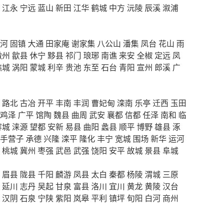
江永
宁远
蓝山
新田
江华
鹤城
中方
沅陵
辰溪
溆浦
河
固镇
大通
田家庵
谢家集
八公山
潘集
凤台
花山
雨
徽州
歙县
休宁
黟县
祁门
琅琊
南谯
来安
全椒
定远
凤
谯城
涡阳
蒙城
利辛
贵池
东至
石台
青阳
宣州
郎溪
广
路北
古冶
开平
丰南
丰润
曹妃甸
滦南
乐亭
迁西
玉田
鸡泽
广平
馆陶
魏县
曲周
武安
襄都
信都
任泽
南和
临
容城
涞源
望都
安新
易县
曲阳
蠡县
顺平
博野
雄县
涿
手营子
承德
兴隆
滦平
隆化
丰宁
宽城
围场
新华
运河
桃城
冀州
枣强
武邑
武强
饶阳
安平
故城
景县
阜城
眉县
陇县
千阳
麟游
凤县
太白
秦都
杨陵
渭城
三原
延川
志丹
吴起
甘泉
富县
洛川
宜川
黄龙
黄陵
汉台
汉阴
石泉
宁陕
紫阳
岚皋
平利
镇坪
旬阳
白河
商州