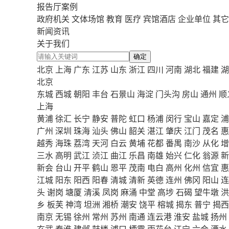
报告厅案例
政府机关
文体场馆
教育
医疗
宾馆酒店
企业单位
其它
新闻资讯
关于我们
确定
北京
上海
广东
江苏
山东
浙江
四川
河南
湖北
福建
湖
北京
东城
西城
朝阳
丰台
石景山
海淀
门头沟
房山
通州
顺
上海
黄浦
徐汇
长宁
静安
普陀
虹口
杨浦
闵行
宝山
嘉定
浦
广州
深圳
珠海
汕头
佛山
韶关
湛江
肇庆
江门
茂名
惠
越秀
海珠
荔湾
天河
白云
黄埔
花都
番禺
南沙
从化
增
三水
高明
武江
浈江
曲江
乐昌
南雄
始兴
仁化
翁源
新
新会
台山
开平
鹤山
恩平
茂南
电白
高州
化州
信宜
惠
江城
阳东
阳西
阳春
清城
清新
英德
连州
佛冈
阳山
连
头
谢岗
塘厦
清溪
凤岗
麻涌
中堂
高埗
石碣
望牛墩
洪
乡
板芙
神湾
坦洲
湘桥
潮安
饶平
榕城
揭东
普宁
揭西
南京
无锡
徐州
常州
苏州
南通
连云港
淮安
盐城
扬州
玄武
秦淮
建邺
鼓楼
浦口
栖霞
雨花台
江宁
六合
溧水