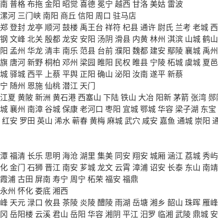
南
普格
布拖
金阳
昭觉
喜德
冕宁
越西
甘洛
美姑
雷波
漯河
三门峡
南阳
商丘
信阳
周口
驻马店
郑
登封
龙亭
顺河
鼓楼
禹王台
祥符
杞县
通许
尉氏
兰考
老城
西
钢
文峰
北关
殷都
龙安
安阳
汤阴
滑县
内黄
林州
淇滨
山城
鹤山
阳
孟州
华龙
清丰
南乐
范县
台前
濮阳
魏都
建安
鄢陵
襄城
禹州
旗
唐河
新野
桐柏
邓州
梁园
睢阳
民权
睢县
宁陵
柘城
虞城
夏邑
城
驿城
西平
上蔡
平舆
正阳
确山
泌阳
汝南
遂平
新蔡
宁
随州
恩施
仙桃
潜江
天门
江夏
黄陂
新洲
黄石港
西塞山
下陆
铁山
大冶
阳新
茅箭
张湾
郧
城
襄州
南漳
谷城
保康
老河口
枣阳
宜城
鄂城
华容
梁子湖
东宝
红安
罗田
英山
浠水
蕲春
黄梅
麻城
武穴
咸安
嘉鱼
通城
崇阳
潭
福清
长乐
思明
海沧
湖里
集美
同安
翔安
城厢
涵江
荔城
秀屿
化
金门
石狮
晋江
南安
芗城
龙文
云霄
漳浦
诏安
长泰
东山
南靖
霞浦
古田
屏南
寿宁
周宁
柘荣
福安
福鼎
永州
怀化
娄底
湘西
峰
天元
渌口
攸县
茶陵
炎陵
醴陵
雨湖
岳塘
湘乡
韶山
珠晖
雁峰
冈
岳阳楼
云溪
君山
岳阳
华容
湘阴
平江
汨罗
临湘
武陵
鼎城
安