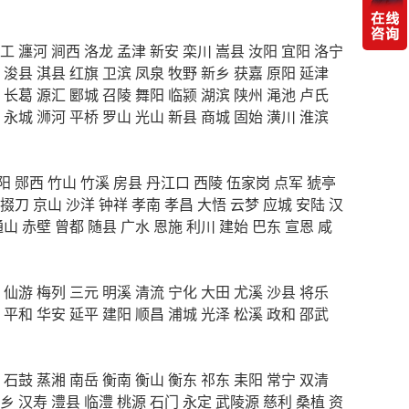
工
瀍河
涧西
洛龙
孟津
新安
栾川
嵩县
汝阳
宜阳
洛宁
浚县
淇县
红旗
卫滨
凤泉
牧野
新乡
获嘉
原阳
延津
长葛
源汇
郾城
召陵
舞阳
临颍
湖滨
陕州
渑池
卢氏
永城
浉河
平桥
罗山
光山
新县
商城
固始
潢川
淮滨
阳
郧西
竹山
竹溪
房县
丹江口
西陵
伍家岗
点军
猇亭
掇刀
京山
沙洋
钟祥
孝南
孝昌
大悟
云梦
应城
安陆
汉
通山
赤壁
曾都
随县
广水
恩施
利川
建始
巴东
宣恩
咸
仙游
梅列
三元
明溪
清流
宁化
大田
尤溪
沙县
将乐
平和
华安
延平
建阳
顺昌
浦城
光泽
松溪
政和
邵武
石鼓
蒸湘
南岳
衡南
衡山
衡东
祁东
耒阳
常宁
双清
乡
汉寿
澧县
临澧
桃源
石门
永定
武陵源
慈利
桑植
资