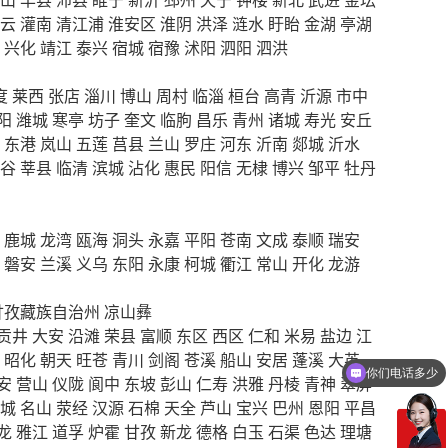
云
灌南
清江浦
淮安区
淮阴
洪泽
涟水
盱眙
金湖
亭湖
兴化
靖江
泰兴
宿城
宿豫
沭阳
泗阳
泗洪
度
莱西
张店
淄川
博山
周村
临淄
桓台
高青
沂源
市中
阳
潍城
寒亭
坊子
奎文
临朐
昌乐
青州
诸城
寿光
安丘
东港
岚山
五莲
莒县
兰山
罗庄
河东
沂南
郯城
沂水
谷
莘县
临清
滨城
沾化
惠民
阳信
无棣
博兴
邹平
牡丹
鹿城
龙湾
瓯海
洞头
永嘉
平阳
苍南
文成
泰顺
瑞安
磐安
兰溪
义乌
东阳
永康
柯城
衢江
常山
开化
龙游
甘孜藏族自治州
凉山彝
贡井
大安
沿滩
荣县
富顺
东区
西区
仁和
米易
盐边
江
昭化
朝天
旺苍
青川
剑阁
苍溪
船山
安居
蓬溪
大英
你们电话多少
安
营山
仪陇
阆中
东坡
彭山
仁寿
洪雅
丹棱
青神
翠屏
城
名山
荥经
汉源
石棉
天全
芦山
宝兴
巴州
恩阳
平昌
龙
雅江
道孚
炉霍
甘孜
新龙
德格
白玉
石渠
色达
理塘