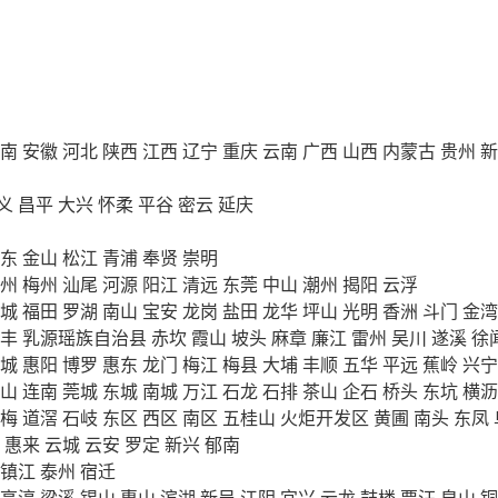
南
安徽
河北
陕西
江西
辽宁
重庆
云南
广西
山西
内蒙古
贵州
新
义
昌平
大兴
怀柔
平谷
密云
延庆
东
金山
松江
青浦
奉贤
崇明
州
梅州
汕尾
河源
阳江
清远
东莞
中山
潮州
揭阳
云浮
城
福田
罗湖
南山
宝安
龙岗
盐田
龙华
坪山
光明
香洲
斗门
金湾
丰
乳源瑶族自治县
赤坎
霞山
坡头
麻章
廉江
雷州
吴川
遂溪
徐
城
惠阳
博罗
惠东
龙门
梅江
梅县
大埔
丰顺
五华
平远
蕉岭
兴宁
山
连南
莞城
东城
南城
万江
石龙
石排
茶山
企石
桥头
东坑
横沥
梅
道滘
石岐
东区
西区
南区
五桂山
火炬开发区
黄圃
南头
东凤
惠来
云城
云安
罗定
新兴
郁南
镇江
泰州
宿迁
高淳
梁溪
锡山
惠山
滨湖
新吴
江阴
宜兴
云龙
鼓楼
贾汪
泉山
铜