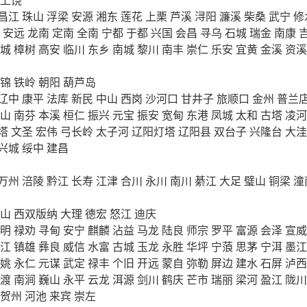
昌江
珠山
浮梁
安源
湘东
莲花
上栗
芦溪
浔阳
濂溪
柴桑
武宁
修
安远
龙南
定南
全南
宁都
于都
兴国
会昌
寻乌
石城
瑞金
南康
城
樟树
高安
临川
东乡
南城
黎川
南丰
崇仁
乐安
宜黄
金溪
资溪
锦
铁岭
朝阳
葫芦岛
辽中
康平
法库
新民
中山
西岗
沙河口
甘井子
旅顺口
金州
普兰
山
南芬
本溪
桓仁
振兴
元宝
振安
宽甸
东港
凤城
太和
古塔
凌河
塔
文圣
宏伟
弓长岭
太子河
辽阳灯塔
辽阳县
双台子
兴隆台
大洼
兴城
绥中
建昌
万州
涪陵
黔江
长寿
江津
合川
永川
南川
綦江
大足
璧山
铜梁
潼
山
西双版纳
大理
德宏
怒江
迪庆
明
禄劝
寻甸
安宁
麒麟
沾益
马龙
陆良
师宗
罗平
富源
会泽
宣威
江
镇雄
彝良
威信
水富
古城
玉龙
永胜
华坪
宁蒗
思茅
宁洱
墨江
姚
永仁
元谋
武定
禄丰
个旧
开远
蒙自
弥勒
屏边
建水
石屏
泸西
渡
南涧
巍山
永平
云龙
洱源
剑川
鹤庆
芒市
瑞丽
梁河
盈江
陇川
贺州
河池
来宾
崇左