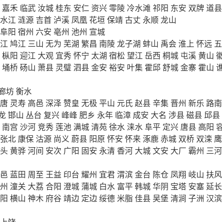
嘉禾
临武
汝城
桂东
安仁
资兴
零陵
冷水滩
祁阳
东安
双牌
道县
水江
涟源
吉首
泸溪
凤凰
花垣
保靖
古丈
永顺
龙山
阜阳
宿州
六安
亳州
池州
宣城
江
鸠江
三山
无为
芜湖
繁昌
南陵
龙子湖
蚌山
禹会
淮上
怀远
五
枞阳
迎江
大观
宜秀
怀宁
太湖
宿松
望江
岳西
桐城
屯溪
黄山
埇桥
砀山
萧县
灵璧
泗县
金安
裕安
叶集
霍邱
舒城
金寨
霍山
廊坊
衡水
唐
灵寿
高邑
深泽
赞皇
无极
平山
元氏
赵县
辛集
晋州
新乐
路南
龙
邯山
丛台
复兴
峰峰
肥乡
永年
临漳
成安
大名
涉县
磁县
邱县
南宫
沙河
竞秀
莲池
满城
清苑
徐水
涞水
阜平
定兴
唐县
高阳
张北
康保
沽源
尚义
蔚县
阳原
怀安
怀来
涿鹿
赤城
双桥
双滦
鹰
头
黄骅
河间
安次
广阳
固安
永清
香河
大城
文安
大厂
霸州
三河
邑
蓝田
周至
王益
印台
耀州
宜君
渭滨
金台
陈仓
凤翔
岐山
扶风
州
潼关
大荔
合阳
澄城
蒲城
白水
富平
韩城
华阴
宝塔
安塞
延长
阳
横山
神木
府谷
靖边
定边
绥德
米脂
佳县
吴堡
清涧
子洲
汉滨
上饶