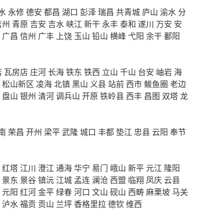
水
永修
德安
都昌
湖口
彭泽
瑞昌
共青城
庐山
渝水
分
吉州
青原
吉安
吉水
峡江
新干
永丰
泰和
遂川
万安
安
广昌
信州
广丰
上饶
玉山
铅山
横峰
弋阳
余干
鄱阳
店
瓦房店
庄河
长海
铁东
铁西
立山
千山
台安
岫岩
海
松山新区
凌海
北镇
黑山
义县
站前
西市
鲅鱼圈
老边
盘山
银州
清河
调兵山
开原
铁岭县
西丰
昌图
双塔
龙
南
荣昌
开州
梁平
武隆
城口
丰都
垫江
忠县
云阳
奉节
红塔
江川
澄江
通海
华宁
易门
峨山
新平
元江
隆阳
景东
景谷
镇沅
江城
孟连
澜沧
西盟
临翔
凤庆
云县
元阳
红河
金平
绿春
河口
文山
砚山
西畴
麻栗坡
马关
泸水
福贡
贡山
兰坪
香格里拉
德钦
维西