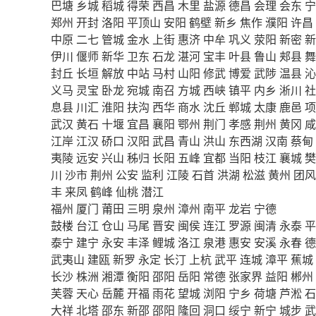
巴塘
乡城
稻城
得荣
西昌
木里
盐源
德昌
会理
会东
宁
郑州
开封
洛阳
平顶山
安阳
鹤壁
新乡
焦作
濮阳
许昌
中原
二七
管城
金水
上街
惠济
中牟
巩义
荥阳
新密
新
伊川
偃师
新华
卫东
石龙
湛河
宝丰
叶县
鲁山
郏县
舞
封丘
长垣
解放
中站
马村
山阳
修武
博爱
武陟
温县
沁
义马
灵宝
卧龙
宛城
南召
方城
西峡
镇平
内乡
淅川
社
息县
川汇
淮阳
扶沟
西华
商水
沈丘
郸城
太康
鹿邑
项
武汉
黄石
十堰
宜昌
襄阳
鄂州
荆门
孝感
荆州
黄冈
咸
江岸
江汉
硚口
汉阳
武昌
青山
洪山
东西湖
汉南
蔡甸
夷陵
远安
兴山
秭归
长阳
五峰
宜都
当阳
枝江
襄城
樊
川
沙市
荆州
公安
监利
江陵
石首
洪湖
松滋
黄州
团风
丰
来凤
鹤峰
仙桃
潜江
福州
厦门
莆田
三明
泉州
漳州
南平
龙岩
宁德
鼓楼
台江
仓山
马尾
晋安
闽侯
连江
罗源
闽清
永泰
平
泰宁
建宁
永安
丰泽
鲤城
洛江
泉港
惠安
安溪
永春
德
武夷山
建瓯
新罗
永定
长汀
上杭
武平
连城
漳平
蕉城
长沙
株洲
湘潭
衡阳
邵阳
岳阳
常德
张家界
益阳
郴州
芙蓉
天心
岳麓
开福
雨花
望城
浏阳
宁乡
荷塘
芦淞
石
大祥
北塔
邵东
新邵
邵阳
隆回
洞口
绥宁
新宁
城步
武