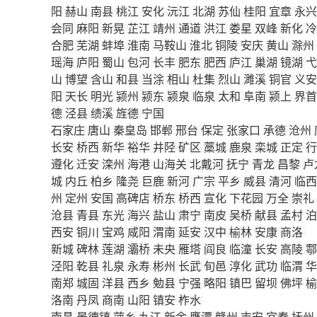
阳
赫山
南县
桃江
安化
沅江
北湖
苏仙
桂阳
宜章
永兴
会同
麻阳
新晃
芷江
靖州
通道
洪江
娄星
双峰
新化
冷
合肥
芜湖
蚌埠
淮南
马鞍山
淮北
铜陵
安庆
黄山
滁州
瑶海
庐阳
蜀山
包河
长丰
肥东
肥西
庐江
巢湖
镜湖
弋
山
博望
含山
和县
当涂
相山
杜集
烈山
濉溪
铜官
义安
阳
天长
明光
颍州
颍东
颍泉
临泉
太和
阜南
颍上
界首
德
泾县
绩溪
旌德
宁国
石家庄
唐山
秦皇岛
邯郸
邢台
保定
张家口
承德
沧州
长安
桥西
新华
裕华
井陉
矿区
藁城
鹿泉
栾城
正定
行
遵化
迁安
滦州
海港
山海关
北戴河
抚宁
青龙
昌黎
卢
城
内丘
柏乡
隆尧
巨鹿
新河
广宗
平乡
威县
清河
临西
州
定州
安国
高碑店
桥东
桥西
宣化
下花园
万全
崇礼
沧县
青县
东光
海兴
盐山
肃宁
南皮
吴桥
献县
孟村
泊
西安
铜川
宝鸡
咸阳
渭南
延安
汉中
榆林
安康
商洛
新城
碑林
莲湖
灞桥
未央
雁塔
阎良
临潼
长安
高陵
鄠
泾阳
乾县
礼泉
永寿
彬州
长武
旬邑
淳化
武功
临渭
华
南郑
城固
洋县
西乡
勉县
宁强
略阳
镇巴
留坝
佛坪
榆
洛南
丹凤
商南
山阳
镇安
柞水
南昌
景德镇
萍乡
九江
新余
鹰潭
赣州
吉安
宜春
抚州