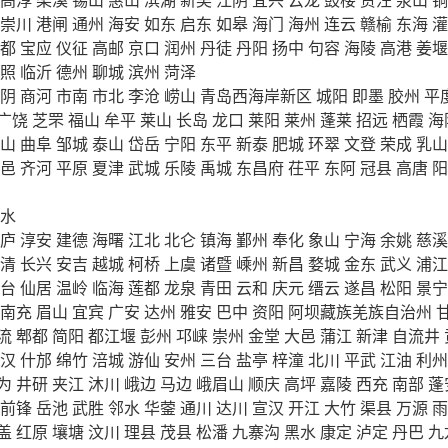
崇川
港闸
通州
海安
如东
启东
如皋
海门
海州
连云
赣榆
东海
灌
都
宝应
仪征
高邮
京口
润州
丹徒
丹阳
扬中
句容
海陵
高港
姜堰
照
临沂
德州
聊城
滨州
菏泽
阴
商河
市南
市北
李沧
崂山
青岛西海岸新区
城阳
即墨
胶州
平
广饶
芝罘
福山
牟平
莱山
长岛
龙口
莱阳
莱州
蓬莱
招远
栖霞
海
山
曲阜
邹城
泰山
岱岳
宁阳
东平
新泰
肥城
环翠
文登
荣成
乳山
邑
齐河
平原
夏津
武城
乐陵
禹城
东昌府
茌平
东阿
冠县
高唐
阳
水
庐
淳安
建德
海曙
江北
北仑
镇海
鄞州
奉化
象山
宁海
余姚
慈溪
清
长兴
安吉
越城
柯桥
上虞
诸暨
嵊州
新昌
婺城
金东
武义
浦江
台
仙居
温岭
临海
莲都
龙泉
青田
云和
庆元
缙云
遂昌
松阳
景宁
南充
眉山
宜宾
广安
达州
雅安
巴中
资阳
阿坝藏族羌族自治州
流
郫都
简阳
都江堰
彭州
邛崃
崇州
金堂
大邑
蒲江
新津
自流井
汉
什邡
绵竹
涪城
游仙
安州
三台
盐亭
梓潼
北川
平武
江油
利州
为
井研
夹江
沐川
峨边
马边
峨眉山
顺庆
高坪
嘉陵
西充
南部
蓬
前锋
岳池
武胜
邻水
华蓥
通川
达川
宣汉
开江
大竹
渠县
万源
雨
盖
红原
壤塘
汶川
理县
茂县
松潘
九寨沟
黑水
康定
泸定
丹巴
九