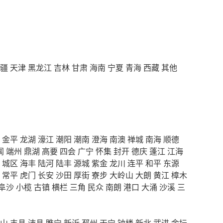
疆
天津
黑龙江
吉林
甘肃
海南
宁夏
青海
西藏
其他
金平
龙湖
濠江
潮阳
潮南
澄海
南澳
禅城
南海
顺德
闻
端州
鼎湖
高要
四会
广宁
怀集
封开
德庆
蓬江
江海
城区
海丰
陆河
陆丰
源城
紫金
龙川
连平
和平
东源
常平
虎门
长安
沙田
厚街
寮步
大岭山
大朗
黄江
樟木
阜沙
小榄
古镇
横栏
三角
民众
南朗
港口
大涌
沙溪
三
山
丰县
沛县
睢宁
新沂
邳州
天宁
钟楼
新北
武进
金坛