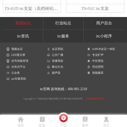
TS-01D itc支架（高档铸铝支架）
TS-01C itc支架
系统站点
行业站点
用户后台
itc资讯
itc服务
itc小程序
视频会议
会议系统
itcHUB会议一体机
LED显示屏
公共广播
专业扩声
信号传输管理
录播系统
中控系统
分布式平台
舞台灯光
亮化照明
云会务
扬声器
智能建筑
pis车载系统
itc官网
咨询热线：400-991-2218
Copyright © 广东保伦电子股份有限公司
粤ICP备16106620号
产品参数解释声明
首页
应用
产品
案例
关于