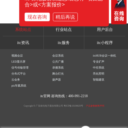
合>或<方案报价>
现在咨询
稍后再说
系统站点
行业站点
用户后台
itc资讯
itc服务
itc小程序
视频会议
会议系统
itcHUB会议一体机
LED显示屏
公共广播
专业扩声
信号传输管理
录播系统
中控系统
分布式平台
舞台灯光
亮化照明
云会务
扬声器
智能建筑
pis车载系统
itc官网
咨询热线：400-991-2218
Copyright © 广东保伦电子股份有限公司
粤ICP备16106620号
产品参数解释声明