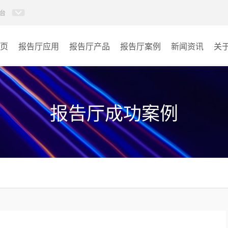
台
页
报告厅应用
报告厅产品
报告厅案例
新闻资讯
关
AI智慧视频会议系统
政府机关
AI智慧会议平板
文体场馆
报告厅成功案例
视频会议配件
教育
AI智慧会议平板itchub
医疗
卓越演出系列
宾馆酒店
AI智慧沉浸式扩声系统
企业单位
AI智慧声光影系统
其它