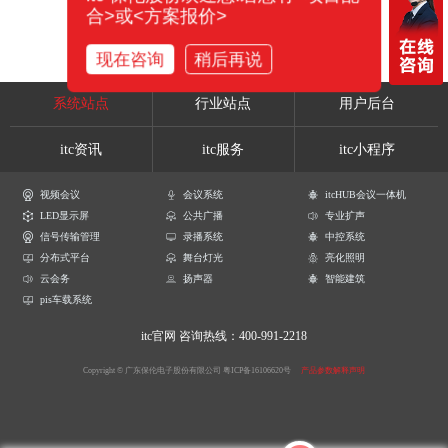
合>或<方案报价>
现在咨询
稍后再说
系统站点
行业站点
用户后台
itc资讯
itc服务
itc小程序
视频会议
会议系统
itcHUB会议一体机
LED显示屏
公共广播
专业扩声
信号传输管理
录播系统
中控系统
分布式平台
舞台灯光
亮化照明
云会务
扬声器
智能建筑
pis车载系统
itc官网
咨询热线：400-991-2218
Copyright © 广东保伦电子股份有限公司
粤ICP备16106620号
产品参数解释声明