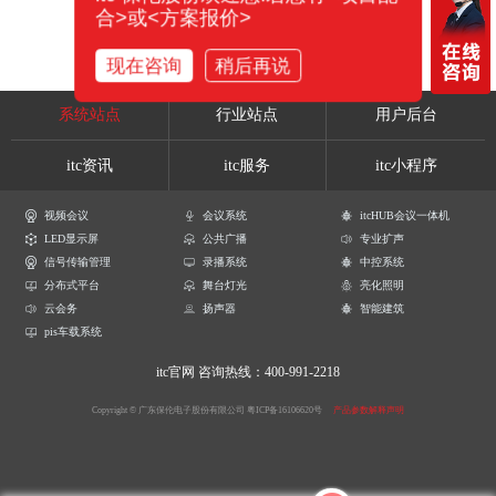
合>或<方案报价>
现在咨询
稍后再说
系统站点
行业站点
用户后台
itc资讯
itc服务
itc小程序
视频会议
会议系统
itcHUB会议一体机
LED显示屏
公共广播
专业扩声
信号传输管理
录播系统
中控系统
分布式平台
舞台灯光
亮化照明
云会务
扬声器
智能建筑
pis车载系统
itc官网
咨询热线：400-991-2218
Copyright © 广东保伦电子股份有限公司
粤ICP备16106620号
产品参数解释声明