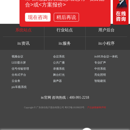
合>或<方案报价>
现在咨询
稍后再说
系统站点
行业站点
用户后台
itc资讯
itc服务
itc小程序
视频会议
会议系统
itcHUB会议一体机
LED显示屏
公共广播
专业扩声
信号传输管理
录播系统
中控系统
分布式平台
舞台灯光
亮化照明
云会务
扬声器
智能建筑
pis车载系统
itc官网
咨询热线：400-991-2218
Copyright © 广东保伦电子股份有限公司
粤ICP备16106620号
产品参数解释声明