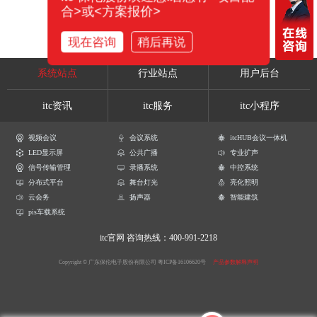
合>或<方案报价>
现在咨询
稍后再说
系统站点
行业站点
用户后台
itc资讯
itc服务
itc小程序
视频会议
会议系统
itcHUB会议一体机
LED显示屏
公共广播
专业扩声
信号传输管理
录播系统
中控系统
分布式平台
舞台灯光
亮化照明
云会务
扬声器
智能建筑
pis车载系统
itc官网
咨询热线：400-991-2218
Copyright © 广东保伦电子股份有限公司
粤ICP备16106620号
产品参数解释声明