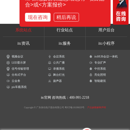
合>或<方案报价>
现在咨询
稍后再说
系统站点
行业站点
用户后台
itc资讯
itc服务
itc小程序
视频会议
会议系统
itcHUB会议一体机
LED显示屏
公共广播
专业扩声
信号传输管理
录播系统
中控系统
分布式平台
舞台灯光
亮化照明
云会务
扬声器
智能建筑
pis车载系统
itc官网
咨询热线：400-991-2218
Copyright © 广东保伦电子股份有限公司
粤ICP备16106620号
产品参数解释声明