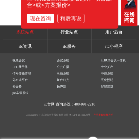
合>或<方案报价>
现在咨询
稍后再说
系统站点
行业站点
用户后台
itc资讯
itc服务
itc小程序
视频会议
会议系统
itcHUB会议一体机
LED显示屏
公共广播
专业扩声
信号传输管理
录播系统
中控系统
分布式平台
舞台灯光
亮化照明
云会务
扬声器
智能建筑
pis车载系统
itc官网
咨询热线：400-991-2218
Copyright © 广东保伦电子股份有限公司
粤ICP备16106620号
产品参数解释声明