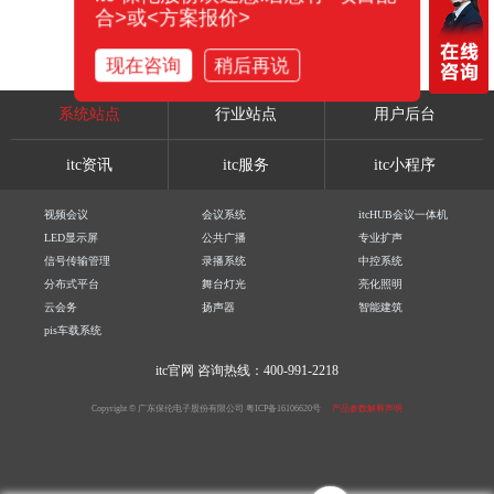
合>或<方案报价>
现在咨询
稍后再说
系统站点
行业站点
用户后台
itc资讯
itc服务
itc小程序
视频会议
会议系统
itcHUB会议一体机
LED显示屏
公共广播
专业扩声
信号传输管理
录播系统
中控系统
分布式平台
舞台灯光
亮化照明
云会务
扬声器
智能建筑
pis车载系统
itc官网
咨询热线：400-991-2218
Copyright © 广东保伦电子股份有限公司
粤ICP备16106620号
产品参数解释声明