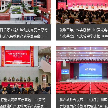
AI智慧演易通软件
AI智慧语音转写系统
百千万工程！itc助力东莞市厚街
弦歌百年，惟实励新！itc声光
AI智慧录播系统
打造义务教育高质量发展窗口学
与您共襄广东实验中学建校100
庭审录播
典！
智能AI会议纪要系列
智慧党建系列
讯笛会议系列
小间距LED显示屏
㎡！打造大湾区医疗高地！itc声光
科产教融合发展！itc携手广州
备赋能广州医科大学高质量发
罗校区为高等教育发展注入新活