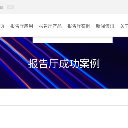
台
页
报告厅应用
报告厅产品
报告厅案例
新闻资讯
关
AI智慧视频会议系统
政府机关
报告厅成功案例
AI智慧会议平板
文体场馆
视频会议配件
教育
AI智慧会议平板itchub
医疗
卓越演出系列
宾馆酒店
AI智慧沉浸式扩声系统
企业单位