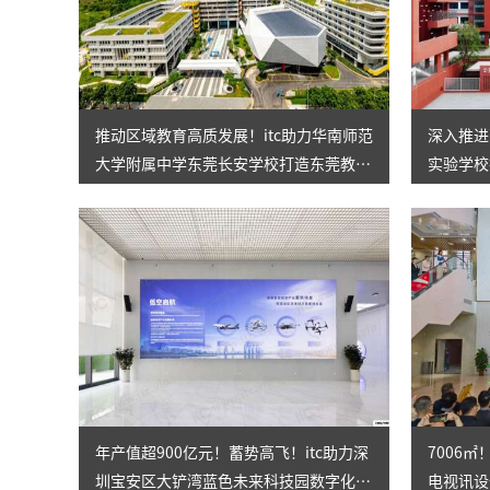
推动区域教育高质发展！itc助力华南师范
深入推进
大学附属中学东莞长安学校打造东莞教育
实验学校
标杆！
校！
年产值超900亿元！蓄势高飞！itc助力深
7006
圳宝安区大铲湾蓝色未来科技园数字化升
电视讯设