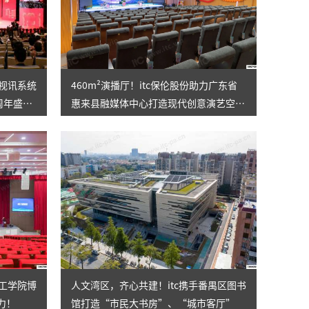
电视讯系统
460m²演播厅！itc保伦股份助力广东省
周年盛
惠来县融媒体中心打造现代创意演艺空
间，传递惠来好声音~
理工学院博
人文湾区，齐心共建！itc携手番禺区图书
力！
馆打造“市民大书房”、“城市客厅”