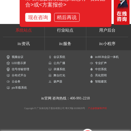
合>或<方案报价>
现在咨询
稍后再说
系统站点
行业站点
用户后台
itc资讯
itc服务
itc小程序
视频会议
会议系统
itcHUB会议一体机
LED显示屏
公共广播
专业扩声
信号传输管理
录播系统
中控系统
分布式平台
舞台灯光
亮化照明
云会务
扬声器
智能建筑
pis车载系统
itc官网
咨询热线：400-991-2218
Copyright © 广东保伦电子股份有限公司
粤ICP备16106620号
产品参数解释声明