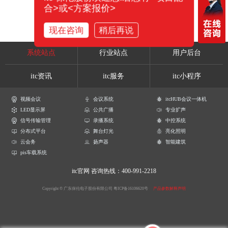
合>或<方案报价>
现在咨询
稍后再说
系统站点
行业站点
用户后台
itc资讯
itc服务
itc小程序
视频会议
会议系统
itcHUB会议一体机
LED显示屏
公共广播
专业扩声
信号传输管理
录播系统
中控系统
分布式平台
舞台灯光
亮化照明
云会务
扬声器
智能建筑
pis车载系统
itc官网
咨询热线：400-991-2218
Copyright © 广东保伦电子股份有限公司
粤ICP备16106620号
产品参数解释声明