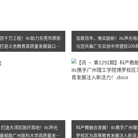
AI智慧演易通软件
AI智慧语音转写系统
AI智慧录播系统
百千万工程！itc助力东莞市厚街
弦歌百年，惟实励新！itc声光
打造义务教育高质量发展窗口学
与您共襄广东实验中学建校100
庭审录播
典！
智能AI会议纪要系列
智慧党建系列
讯笛会议系列
小间距LED显示屏
㎡！打造大湾区医疗高地！itc声光
科产教融合发展！itc携手广州
备赋能广州医科大学高质量发
罗校区为高等教育发展注入新活