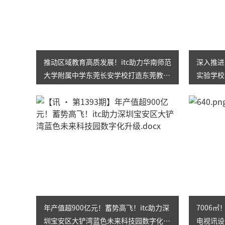
推动区域教育高质发展！itc助力华南师范
深入推进
大学附属中学东莞长安学校打造东莞教育
实验学校
标杆！
校！
年产值超900亿元！蓄势高飞！itc助力深
7006
圳宝安区大铲湾蓝色未来科技园数字化升
电视讯设