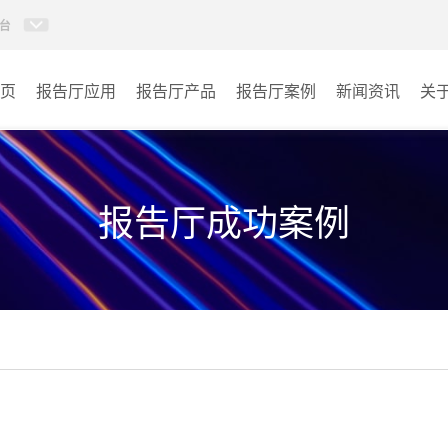
台
页
报告厅应用
报告厅产品
报告厅案例
新闻资讯
关
AI智慧视频会议系统
政府机关
AI智慧会议平板
文体场馆
报告厅成功案例
视频会议配件
教育
AI智慧会议平板itchub
医疗
卓越演出系列
宾馆酒店
AI智慧沉浸式扩声系统
企业单位
AI智慧声光影系统
其它