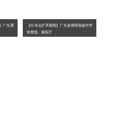
例】广东潭
【itc专业扩声案例】广东省博师高级中学
体育馆、报告厅