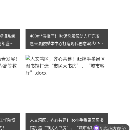
电视讯系统
460m²演播厅！itc保伦股份助力广东省
周年盛
惠来县融媒体中心打造现代创意演艺空
间，传递惠来好声音~
理工学院博
人文湾区，齐心共建！itc携手番禺区图书
力！
馆打造“市民大书房”、“城市客厅”
可以定制方案吗？