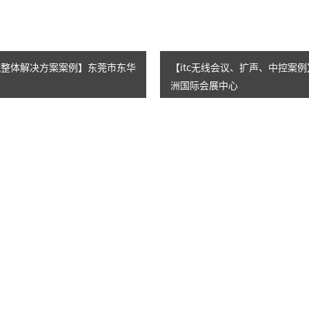
医院整体解决方案案例】东莞市东华
【itc无线会议、扩声、中控案
洲国际会展中心