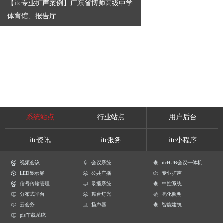
【itc专业扩声案例】广东省博师高级中学
体育馆、报告厅
系统站点
行业站点
用户后台
itc资讯
itc服务
itc小程序
视频会议
会议系统
itcHUB会议一体机
LED显示屏
公共广播
专业扩声
信号传输管理
录播系统
中控系统
分布式平台
舞台灯光
亮化照明
云会务
扬声器
智能建筑
pis车载系统