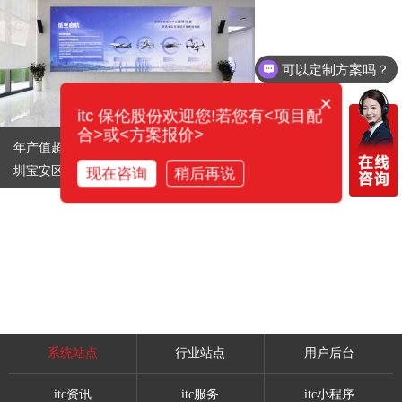
可以定制方案吗？
×
itc 保伦股份欢迎您!若您有<项目配
合>或<方案报价>
年产值超900亿元！蓄势高飞！itc助力深
圳宝安区大铲湾蓝色未来科技园数字化升
现在咨询
稍后再说
级
系统站点
行业站点
用户后台
itc资讯
itc服务
itc小程序