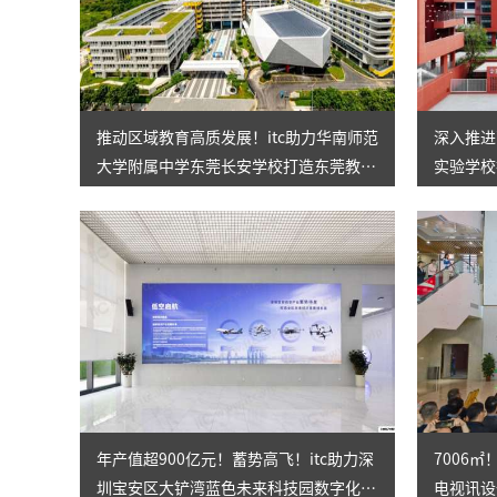
推动区域教育高质发展！itc助力华南师范
深入推进
大学附属中学东莞长安学校打造东莞教育
实验学校
标杆！
校！
年产值超900亿元！蓄势高飞！itc助力深
7006
圳宝安区大铲湾蓝色未来科技园数字化升
电视讯设