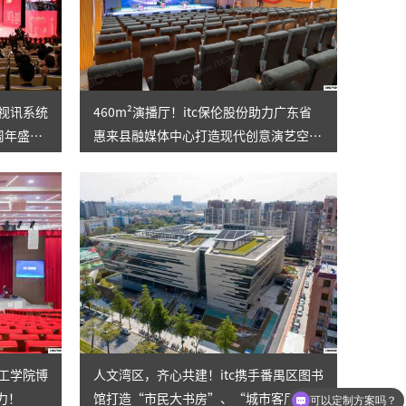
电视讯系统
460m²演播厅！itc保伦股份助力广东省
周年盛
惠来县融媒体中心打造现代创意演艺空
间，传递惠来好声音~
理工学院博
人文湾区，齐心共建！itc携手番禺区图书
可以定制方案吗？
力！
馆打造“市民大书房”、“城市客厅”