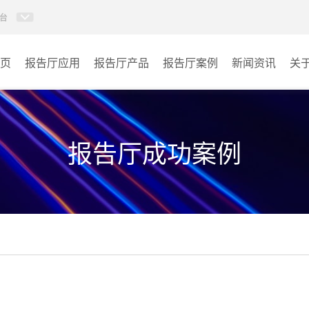
台
页
报告厅应用
报告厅产品
报告厅案例
新闻资讯
关
AI智慧视频会议系统
政府机关
AI智慧会议平板
文体场馆
报告厅成功案例
视频会议配件
教育
AI智慧会议平板itchub
医疗
卓越演出系列
宾馆酒店
AI智慧沉浸式扩声系统
企业单位
AI智慧声光影系统
其它