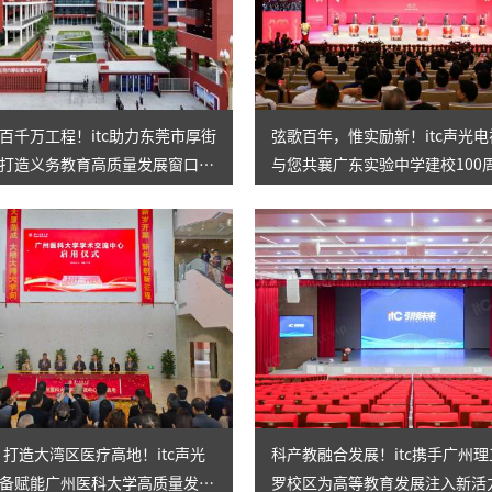
AI智慧演易通软件
AI智慧语音转写系统
AI智慧录播系统
百千万工程！itc助力东莞市厚街
弦歌百年，惟实励新！itc声光
打造义务教育高质量发展窗口学
与您共襄广东实验中学建校100
庭审录播
典！
智能AI会议纪要系列
智慧党建系列
讯笛会议系列
小间距LED显示屏
㎡！打造大湾区医疗高地！itc声光
科产教融合发展！itc携手广州
备赋能广州医科大学高质量发
罗校区为高等教育发展注入新活