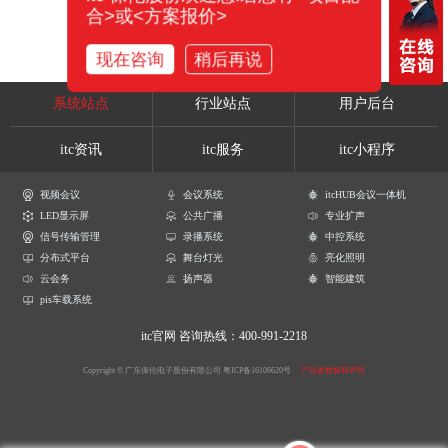
合>或<方案报价>
现在咨询
稍后再说
系统站点
行业站点
用户后台
itc资讯
itc服务
itc小程序
视频会议
会议系统
itcHUB会议一体机
LED显示屏
公共广播
专业扩声
信号传输管理
录播系统
中控系统
分布式平台
舞台灯光
亮化照明
云会务
扬声器
智能建筑
pis车载系统
itc官网
咨询热线：400-991-2218
Copyright © 广东保伦电子股份有限公司
粤ICP备16106620号
产品参数解释声明