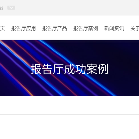
台
页
报告厅应用
报告厅产品
报告厅案例
新闻资讯
关
AI智慧视频会议系统
政府机关
AI智慧会议平板
文体场馆
报告厅成功案例
视频会议配件
教育
AI智慧会议平板itchub
医疗
卓越演出系列
宾馆酒店
AI智慧沉浸式扩声系统
企业单位
AI智慧声光影系统
其它