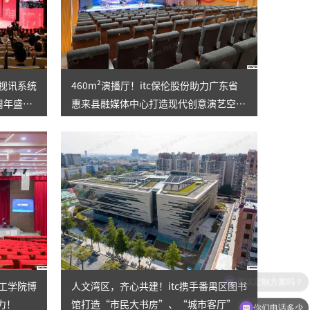
电视讯系统
460m²演播厅！itc保伦股份助力广东省
周年盛
惠来县融媒体中心打造现代创意演艺空
间，传递惠来好声音~
理工学院博
人文湾区，齐心共建！itc携手番禺区图书
力！
馆打造“市民大书房”、“城市客厅”
你们电话多少