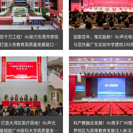
AI智慧演易通软件
AI智慧语音转写系统
AI智慧录播系统
百千万工程！itc助力东莞市厚街
弦歌百年，惟实励新！itc声光
打造义务教育高质量发展窗口学
与您共襄广东实验中学建校100
庭审录播
典！
智能AI会议纪要系列
智慧党建系列
讯笛会议系列
小间距LED显示屏
㎡！打造大湾区医疗高地！itc声光
科产教融合发展！itc携手广州
备赋能广州医科大学高质量发
罗校区为高等教育发展注入新活