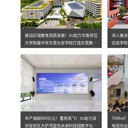
推动区域教育高质发展！itc助力华南师范
深入推进
大学附属中学东莞长安学校打造东莞教育
实验学校
标杆！
校！
年产值超900亿元！蓄势高飞！itc助力深
7006
圳宝安区大铲湾蓝色未来科技园数字化升
电视讯设