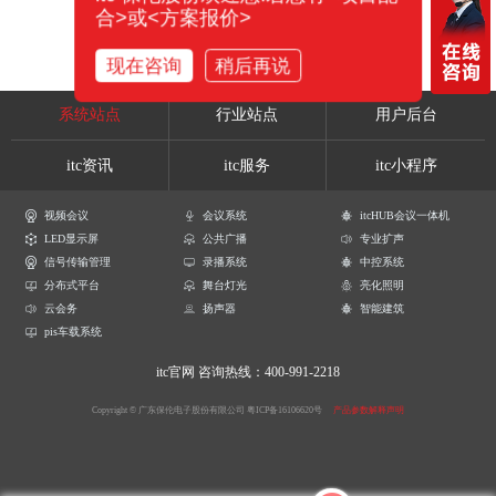
合>或<方案报价>
现在咨询
稍后再说
系统站点
行业站点
用户后台
itc资讯
itc服务
itc小程序
视频会议
会议系统
itcHUB会议一体机
LED显示屏
公共广播
专业扩声
信号传输管理
录播系统
中控系统
分布式平台
舞台灯光
亮化照明
云会务
扬声器
智能建筑
pis车载系统
itc官网
咨询热线：400-991-2218
Copyright © 广东保伦电子股份有限公司
粤ICP备16106620号
产品参数解释声明