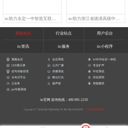
itc助力永定一中智造互联互通的报告厅环境！激活校园文化磁场！
itc助力浙江省德清高级中学搭建数字化多功能报告厅！将智能融入教学与实践！
系统站点
行业站点
用户后台
itc资讯
itc服务
itc小程序
视频会议
会议系统
itcHUB会议一体机
LED显示屏
公共广播
专业扩声
信号传输管理
录播系统
中控系统
分布式平台
舞台灯光
亮化照明
云会务
扬声器
智能建筑
pis车载系统
itc官网
咨询热线：400-991-2218
Copyright © 广东保伦电子股份有限公司
粤ICP备16106620号
产品参数解释声明