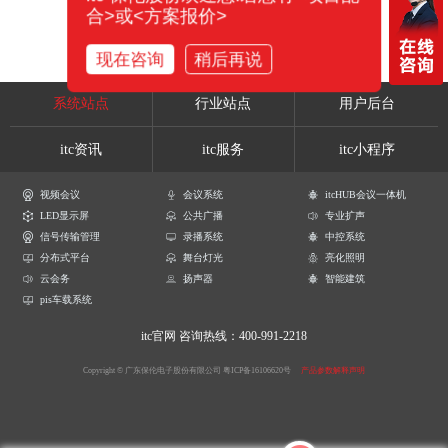
合>或<方案报价>
现在咨询
稍后再说
系统站点
行业站点
用户后台
itc资讯
itc服务
itc小程序
视频会议
会议系统
itcHUB会议一体机
LED显示屏
公共广播
专业扩声
信号传输管理
录播系统
中控系统
分布式平台
舞台灯光
亮化照明
云会务
扬声器
智能建筑
pis车载系统
itc官网
咨询热线：400-991-2218
Copyright © 广东保伦电子股份有限公司
粤ICP备16106620号
产品参数解释声明