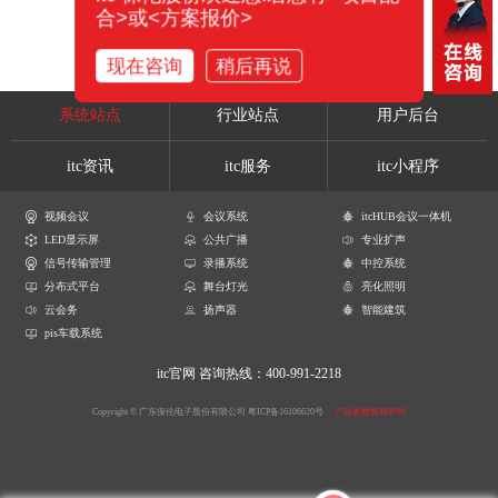
合>或<方案报价>
现在咨询
稍后再说
系统站点
行业站点
用户后台
itc资讯
itc服务
itc小程序
视频会议
会议系统
itcHUB会议一体机
LED显示屏
公共广播
专业扩声
信号传输管理
录播系统
中控系统
分布式平台
舞台灯光
亮化照明
云会务
扬声器
智能建筑
pis车载系统
itc官网
咨询热线：400-991-2218
Copyright © 广东保伦电子股份有限公司
粤ICP备16106620号
产品参数解释声明