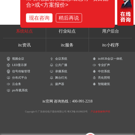
合>或<方案报价>
现在咨询
稍后再说
系统站点
行业站点
用户后台
itc资讯
itc服务
itc小程序
视频会议
会议系统
itcHUB会议一体机
LED显示屏
公共广播
专业扩声
信号传输管理
录播系统
中控系统
分布式平台
舞台灯光
亮化照明
云会务
扬声器
智能建筑
pis车载系统
itc官网
咨询热线：400-991-2218
Copyright © 广东保伦电子股份有限公司
粤ICP备16106620号
产品参数解释声明