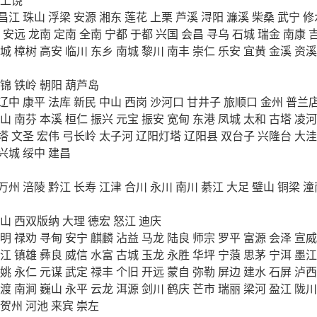
昌江
珠山
浮梁
安源
湘东
莲花
上栗
芦溪
浔阳
濂溪
柴桑
武宁
修
安远
龙南
定南
全南
宁都
于都
兴国
会昌
寻乌
石城
瑞金
南康
城
樟树
高安
临川
东乡
南城
黎川
南丰
崇仁
乐安
宜黄
金溪
资溪
锦
铁岭
朝阳
葫芦岛
辽中
康平
法库
新民
中山
西岗
沙河口
甘井子
旅顺口
金州
普兰
山
南芬
本溪
桓仁
振兴
元宝
振安
宽甸
东港
凤城
太和
古塔
凌河
塔
文圣
宏伟
弓长岭
太子河
辽阳灯塔
辽阳县
双台子
兴隆台
大洼
兴城
绥中
建昌
万州
涪陵
黔江
长寿
江津
合川
永川
南川
綦江
大足
璧山
铜梁
潼
山
西双版纳
大理
德宏
怒江
迪庆
明
禄劝
寻甸
安宁
麒麟
沾益
马龙
陆良
师宗
罗平
富源
会泽
宣威
江
镇雄
彝良
威信
水富
古城
玉龙
永胜
华坪
宁蒗
思茅
宁洱
墨江
姚
永仁
元谋
武定
禄丰
个旧
开远
蒙自
弥勒
屏边
建水
石屏
泸西
渡
南涧
巍山
永平
云龙
洱源
剑川
鹤庆
芒市
瑞丽
梁河
盈江
陇川
贺州
河池
来宾
崇左