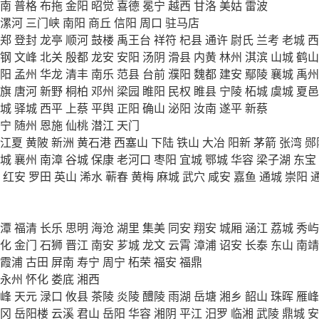
南
普格
布拖
金阳
昭觉
喜德
冕宁
越西
甘洛
美姑
雷波
漯河
三门峡
南阳
商丘
信阳
周口
驻马店
郑
登封
龙亭
顺河
鼓楼
禹王台
祥符
杞县
通许
尉氏
兰考
老城
西
钢
文峰
北关
殷都
龙安
安阳
汤阴
滑县
内黄
林州
淇滨
山城
鹤山
阳
孟州
华龙
清丰
南乐
范县
台前
濮阳
魏都
建安
鄢陵
襄城
禹州
旗
唐河
新野
桐柏
邓州
梁园
睢阳
民权
睢县
宁陵
柘城
虞城
夏邑
城
驿城
西平
上蔡
平舆
正阳
确山
泌阳
汝南
遂平
新蔡
宁
随州
恩施
仙桃
潜江
天门
江夏
黄陂
新洲
黄石港
西塞山
下陆
铁山
大冶
阳新
茅箭
张湾
郧
城
襄州
南漳
谷城
保康
老河口
枣阳
宜城
鄂城
华容
梁子湖
东宝
红安
罗田
英山
浠水
蕲春
黄梅
麻城
武穴
咸安
嘉鱼
通城
崇阳
潭
福清
长乐
思明
海沧
湖里
集美
同安
翔安
城厢
涵江
荔城
秀屿
化
金门
石狮
晋江
南安
芗城
龙文
云霄
漳浦
诏安
长泰
东山
南靖
霞浦
古田
屏南
寿宁
周宁
柘荣
福安
福鼎
永州
怀化
娄底
湘西
峰
天元
渌口
攸县
茶陵
炎陵
醴陵
雨湖
岳塘
湘乡
韶山
珠晖
雁峰
冈
岳阳楼
云溪
君山
岳阳
华容
湘阴
平江
汨罗
临湘
武陵
鼎城
安