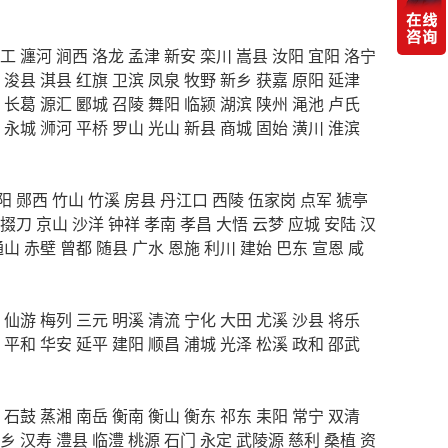
工
瀍河
涧西
洛龙
孟津
新安
栾川
嵩县
汝阳
宜阳
洛宁
浚县
淇县
红旗
卫滨
凤泉
牧野
新乡
获嘉
原阳
延津
长葛
源汇
郾城
召陵
舞阳
临颍
湖滨
陕州
渑池
卢氏
永城
浉河
平桥
罗山
光山
新县
商城
固始
潢川
淮滨
阳
郧西
竹山
竹溪
房县
丹江口
西陵
伍家岗
点军
猇亭
掇刀
京山
沙洋
钟祥
孝南
孝昌
大悟
云梦
应城
安陆
汉
通山
赤壁
曾都
随县
广水
恩施
利川
建始
巴东
宣恩
咸
仙游
梅列
三元
明溪
清流
宁化
大田
尤溪
沙县
将乐
平和
华安
延平
建阳
顺昌
浦城
光泽
松溪
政和
邵武
石鼓
蒸湘
南岳
衡南
衡山
衡东
祁东
耒阳
常宁
双清
乡
汉寿
澧县
临澧
桃源
石门
永定
武陵源
慈利
桑植
资