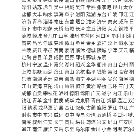
溧阳
姑苏
虎丘
吴中
相城
吴江
常熟
张家港
昆山
太仓
盐都
大丰
响水
滨海
阜宁
射阳
建湖
东台
广陵
邗江
江
济南
青岛
淄博
枣庄
东营
烟台
潍坊
济宁
泰安
威海
日
历下
市中
槐荫
天桥
历城
长清
章丘
济阳
莱芜
钢城
平
薛城
峄城
台儿庄
山亭
滕州
东营区
河口区
垦利
利津
高密
昌邑
任城
兖州
微山
鱼台
金乡
嘉祥
汶上
泗水
梁
兰陵
费县
平邑
莒南
蒙阴
临沭
德城
陵城
宁津
庆云
临
定陶
曹县
单县
成武
巨野
郓城
鄄城
东明
杭州
宁波
温州
嘉兴
湖州
绍兴
金华
衢州
舟山
台州
丽
上城
拱墅
西湖
滨江
萧山
余杭
临平
钱塘
富阳
临安
桐
乐清
南湖
秀洲
嘉善
海盐
海宁
平湖
桐乡
吴兴
南浔
德
江山
定海
普陀
岱山
嵊泗
椒江
黄岩
路桥
玉环
三门
天
成都
自贡
攀枝花
泸州
德阳
绵阳
广元
遂宁
内江
乐山
锦江
青羊
金牛
武侯
成华
龙泉驿
青白江
新都
温江
双
阳
纳溪
龙马潭
泸县
合江
叙永
古蔺
旌阳
罗江
中江
广
射洪
市中
东兴
威远
资中
隆昌
沙湾
五通桥
金口河
犍
南溪
叙州
江安
长宁
高县
珙县
筠连
兴文
屏山
广安区
通江
南江
雁江
安岳
乐至
马尔康
金川
小金
阿坝
若尔