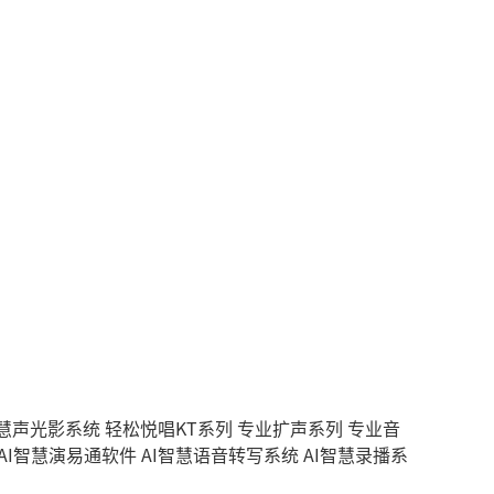
智慧声光影系统
轻松悦唱KT系列
专业扩声系列
专业音
AI智慧演易通软件
AI智慧语音转写系统
AI智慧录播系