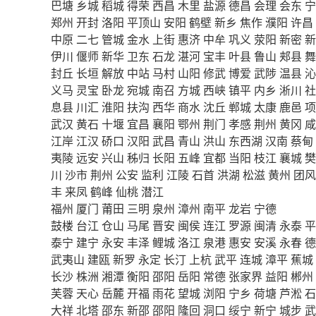
巴塘
乡城
稻城
得荣
西昌
木里
盐源
德昌
会理
会东
宁
郑州
开封
洛阳
平顶山
安阳
鹤壁
新乡
焦作
濮阳
许昌
中原
二七
管城
金水
上街
惠济
中牟
巩义
荥阳
新密
新
伊川
偃师
新华
卫东
石龙
湛河
宝丰
叶县
鲁山
郏县
舞
封丘
长垣
解放
中站
马村
山阳
修武
博爱
武陟
温县
沁
义马
灵宝
卧龙
宛城
南召
方城
西峡
镇平
内乡
淅川
社
息县
川汇
淮阳
扶沟
西华
商水
沈丘
郸城
太康
鹿邑
项
武汉
黄石
十堰
宜昌
襄阳
鄂州
荆门
孝感
荆州
黄冈
咸
江岸
江汉
硚口
汉阳
武昌
青山
洪山
东西湖
汉南
蔡甸
夷陵
远安
兴山
秭归
长阳
五峰
宜都
当阳
枝江
襄城
樊
川
沙市
荆州
公安
监利
江陵
石首
洪湖
松滋
黄州
团风
丰
来凤
鹤峰
仙桃
潜江
福州
厦门
莆田
三明
泉州
漳州
南平
龙岩
宁德
鼓楼
台江
仓山
马尾
晋安
闽侯
连江
罗源
闽清
永泰
平
泰宁
建宁
永安
丰泽
鲤城
洛江
泉港
惠安
安溪
永春
德
武夷山
建瓯
新罗
永定
长汀
上杭
武平
连城
漳平
蕉城
长沙
株洲
湘潭
衡阳
邵阳
岳阳
常德
张家界
益阳
郴州
芙蓉
天心
岳麓
开福
雨花
望城
浏阳
宁乡
荷塘
芦淞
石
大祥
北塔
邵东
新邵
邵阳
隆回
洞口
绥宁
新宁
城步
武