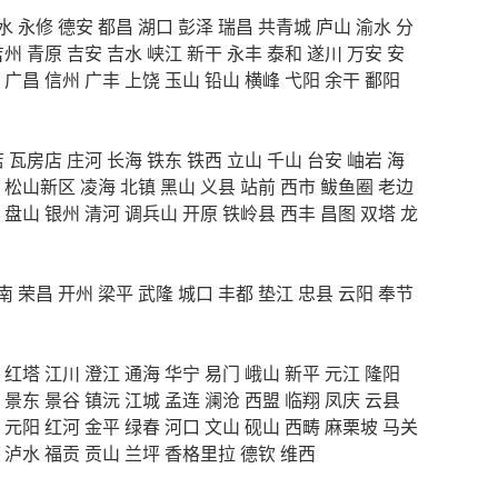
水
永修
德安
都昌
湖口
彭泽
瑞昌
共青城
庐山
渝水
分
吉州
青原
吉安
吉水
峡江
新干
永丰
泰和
遂川
万安
安
广昌
信州
广丰
上饶
玉山
铅山
横峰
弋阳
余干
鄱阳
店
瓦房店
庄河
长海
铁东
铁西
立山
千山
台安
岫岩
海
松山新区
凌海
北镇
黑山
义县
站前
西市
鲅鱼圈
老边
盘山
银州
清河
调兵山
开原
铁岭县
西丰
昌图
双塔
龙
南
荣昌
开州
梁平
武隆
城口
丰都
垫江
忠县
云阳
奉节
红塔
江川
澄江
通海
华宁
易门
峨山
新平
元江
隆阳
景东
景谷
镇沅
江城
孟连
澜沧
西盟
临翔
凤庆
云县
元阳
红河
金平
绿春
河口
文山
砚山
西畴
麻栗坡
马关
泸水
福贡
贡山
兰坪
香格里拉
德钦
维西