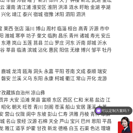
云
灌南
清江浦
淮安区
淮阴
洪泽
涟水
盱眙
金湖
亭湖
兴化
靖江
泰兴
宿城
宿豫
沭阳
泗阳
泗洪
度
莱西
张店
淄川
博山
周村
临淄
桓台
高青
沂源
市中
阳
潍城
寒亭
坊子
奎文
临朐
昌乐
青州
诸城
寿光
安丘
东港
岚山
五莲
莒县
兰山
罗庄
河东
沂南
郯城
沂水
谷
莘县
临清
滨城
沾化
惠民
阳信
无棣
博兴
邹平
牡丹
鹿城
龙湾
瓯海
洞头
永嘉
平阳
苍南
文成
泰顺
瑞安
磐安
兰溪
义乌
东阳
永康
柯城
衢江
常山
开化
龙游
甘孜藏族自治州
凉山彝
贡井
大安
沿滩
荣县
富顺
东区
西区
仁和
米易
盐边
江
可以定制方案吗？
昭化
朝天
旺苍
青川
剑阁
苍溪
船山
安居
蓬溪
大英
你们电话多少
安
营山
仪陇
阆中
东坡
彭山
仁寿
洪雅
丹棱
青神
翠屏
城
名山
荥经
汉源
石棉
天全
芦山
宝兴
巴州
恩阳
平昌
龙
雅江
道孚
炉霍
甘孜
新龙
德格
白玉
石渠
色达
理塘