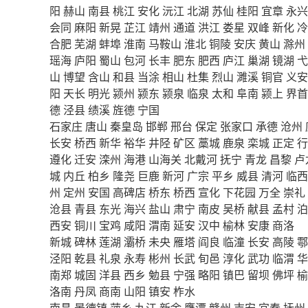
阳
赫山
南县
桃江
安化
沅江
北湖
苏仙
桂阳
宜章
永兴
会同
麻阳
新晃
芷江
靖州
通道
洪江
娄星
双峰
新化
冷
合肥
芜湖
蚌埠
淮南
马鞍山
淮北
铜陵
安庆
黄山
滁州
瑶海
庐阳
蜀山
包河
长丰
肥东
肥西
庐江
巢湖
镜湖
弋
山
博望
含山
和县
当涂
相山
杜集
烈山
濉溪
铜官
义安
阳
天长
明光
颍州
颍东
颍泉
临泉
太和
阜南
颍上
界首
德
泾县
绩溪
旌德
宁国
石家庄
唐山
秦皇岛
邯郸
邢台
保定
张家口
承德
沧州
长安
桥西
新华
裕华
井陉
矿区
藁城
鹿泉
栾城
正定
行
遵化
迁安
滦州
海港
山海关
北戴河
抚宁
青龙
昌黎
卢
城
内丘
柏乡
隆尧
巨鹿
新河
广宗
平乡
威县
清河
临西
州
定州
安国
高碑店
桥东
桥西
宣化
下花园
万全
崇礼
沧县
青县
东光
海兴
盐山
肃宁
南皮
吴桥
献县
孟村
泊
西安
铜川
宝鸡
咸阳
渭南
延安
汉中
榆林
安康
商洛
新城
碑林
莲湖
灞桥
未央
雁塔
阎良
临潼
长安
高陵
鄠
泾阳
乾县
礼泉
永寿
彬州
长武
旬邑
淳化
武功
临渭
华
南郑
城固
洋县
西乡
勉县
宁强
略阳
镇巴
留坝
佛坪
榆
洛南
丹凤
商南
山阳
镇安
柞水
南昌
景德镇
萍乡
九江
新余
鹰潭
赣州
吉安
宜春
抚州