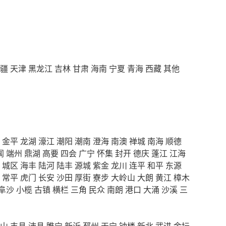
疆
天津
黑龙江
吉林
甘肃
海南
宁夏
青海
西藏
其他
金平
龙湖
濠江
潮阳
潮南
澄海
南澳
禅城
南海
顺德
闻
端州
鼎湖
高要
四会
广宁
怀集
封开
德庆
蓬江
江海
城区
海丰
陆河
陆丰
源城
紫金
龙川
连平
和平
东源
常平
虎门
长安
沙田
厚街
寮步
大岭山
大朗
黄江
樟木
阜沙
小榄
古镇
横栏
三角
民众
南朗
港口
大涌
沙溪
三
山
丰县
沛县
睢宁
新沂
邳州
天宁
钟楼
新北
武进
金坛