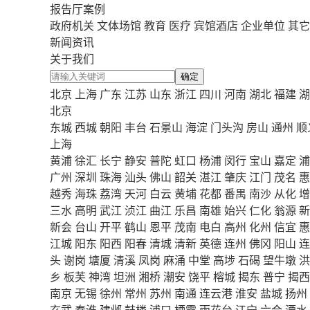
报告厅案例
政府机关
文体场馆
教育
医疗
宾馆酒店
企业单位
其它
新闻资讯
关于我们
确定
北京
上海
广东
江苏
山东
浙江
四川
河南
湖北
福建
湖
北京
东城
西城
朝阳
丰台
石景山
海淀
门头沟
房山
通州
顺
上海
黄浦
徐汇
长宁
静安
普陀
虹口
杨浦
闵行
宝山
嘉定
浦
广州
深圳
珠海
汕头
佛山
韶关
湛江
肇庆
江门
茂名
惠
越秀
海珠
荔湾
天河
白云
黄埔
花都
番禺
南沙
从化
增
三水
高明
武江
浈江
曲江
乐昌
南雄
始兴
仁化
翁源
新
新会
台山
开平
鹤山
恩平
茂南
电白
高州
化州
信宜
惠
江城
阳东
阳西
阳春
清城
清新
英德
连州
佛冈
阳山
连
头
谢岗
塘厦
清溪
凤岗
麻涌
中堂
高埗
石碣
望牛墩
洪
乡
板芙
神湾
坦洲
湘桥
潮安
饶平
榕城
揭东
普宁
揭西
南京
无锡
徐州
常州
苏州
南通
连云港
淮安
盐城
扬州
玄武
秦淮
建邺
鼓楼
浦口
栖霞
雨花台
江宁
六合
溧水