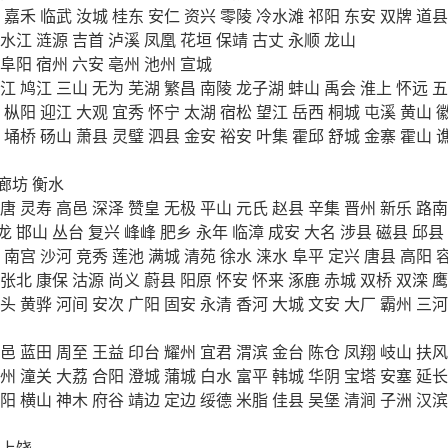
嘉禾
临武
汝城
桂东
安仁
资兴
零陵
冷水滩
祁阳
东安
双牌
道县
水江
涟源
吉首
泸溪
凤凰
花垣
保靖
古丈
永顺
龙山
阜阳
宿州
六安
亳州
池州
宣城
江
鸠江
三山
无为
芜湖
繁昌
南陵
龙子湖
蚌山
禹会
淮上
怀远
五
枞阳
迎江
大观
宜秀
怀宁
太湖
宿松
望江
岳西
桐城
屯溪
黄山
埇桥
砀山
萧县
灵璧
泗县
金安
裕安
叶集
霍邱
舒城
金寨
霍山
廊坊
衡水
唐
灵寿
高邑
深泽
赞皇
无极
平山
元氏
赵县
辛集
晋州
新乐
路南
龙
邯山
丛台
复兴
峰峰
肥乡
永年
临漳
成安
大名
涉县
磁县
邱县
南宫
沙河
竞秀
莲池
满城
清苑
徐水
涞水
阜平
定兴
唐县
高阳
张北
康保
沽源
尚义
蔚县
阳原
怀安
怀来
涿鹿
赤城
双桥
双滦
鹰
头
黄骅
河间
安次
广阳
固安
永清
香河
大城
文安
大厂
霸州
三河
邑
蓝田
周至
王益
印台
耀州
宜君
渭滨
金台
陈仓
凤翔
岐山
扶风
州
潼关
大荔
合阳
澄城
蒲城
白水
富平
韩城
华阴
宝塔
安塞
延长
阳
横山
神木
府谷
靖边
定边
绥德
米脂
佳县
吴堡
清涧
子洲
汉滨
上饶