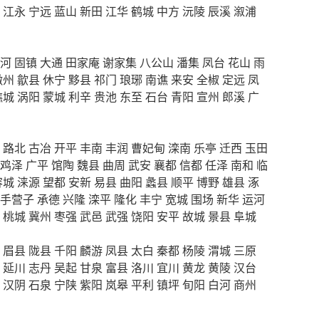
江永
宁远
蓝山
新田
江华
鹤城
中方
沅陵
辰溪
溆浦
河
固镇
大通
田家庵
谢家集
八公山
潘集
凤台
花山
雨
徽州
歙县
休宁
黟县
祁门
琅琊
南谯
来安
全椒
定远
凤
谯城
涡阳
蒙城
利辛
贵池
东至
石台
青阳
宣州
郎溪
广
路北
古冶
开平
丰南
丰润
曹妃甸
滦南
乐亭
迁西
玉田
鸡泽
广平
馆陶
魏县
曲周
武安
襄都
信都
任泽
南和
临
容城
涞源
望都
安新
易县
曲阳
蠡县
顺平
博野
雄县
涿
手营子
承德
兴隆
滦平
隆化
丰宁
宽城
围场
新华
运河
桃城
冀州
枣强
武邑
武强
饶阳
安平
故城
景县
阜城
眉县
陇县
千阳
麟游
凤县
太白
秦都
杨陵
渭城
三原
延川
志丹
吴起
甘泉
富县
洛川
宜川
黄龙
黄陵
汉台
汉阴
石泉
宁陕
紫阳
岚皋
平利
镇坪
旬阳
白河
商州