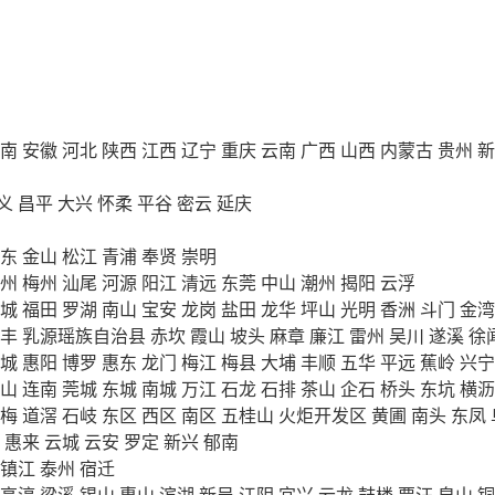
南
安徽
河北
陕西
江西
辽宁
重庆
云南
广西
山西
内蒙古
贵州
新
义
昌平
大兴
怀柔
平谷
密云
延庆
东
金山
松江
青浦
奉贤
崇明
州
梅州
汕尾
河源
阳江
清远
东莞
中山
潮州
揭阳
云浮
城
福田
罗湖
南山
宝安
龙岗
盐田
龙华
坪山
光明
香洲
斗门
金湾
丰
乳源瑶族自治县
赤坎
霞山
坡头
麻章
廉江
雷州
吴川
遂溪
徐
城
惠阳
博罗
惠东
龙门
梅江
梅县
大埔
丰顺
五华
平远
蕉岭
兴宁
山
连南
莞城
东城
南城
万江
石龙
石排
茶山
企石
桥头
东坑
横沥
梅
道滘
石岐
东区
西区
南区
五桂山
火炬开发区
黄圃
南头
东凤
惠来
云城
云安
罗定
新兴
郁南
镇江
泰州
宿迁
高淳
梁溪
锡山
惠山
滨湖
新吴
江阴
宜兴
云龙
鼓楼
贾汪
泉山
铜