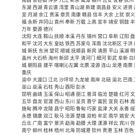
东湖
西湖
青云谱
湾里
青山湖
新建
南昌县
安义
进贤
宜
月湖
余江
贵溪
章贡
南康
赣县
信丰
大余
上犹
崇义
福
永新
井冈山
袁州
奉新
万载
上高
宜丰
靖安
铜鼓
丰
万年
婺源
德兴
沈阳
大连
鞍山
抚顺
本溪
丹东
锦州
营口
阜新
辽阳
盘
和平
沈河
大东
皇姑
铁西
苏家屯
浑南
沈北新区
于洪
城
新抚
东洲
望花
顺城
抚顺县
新宾
清原
平山
溪湖
明
盖州
大石桥
海州
新邱
太平
清河门
细河
彰武
阜新
白
城
朝阳县
建平
喀喇沁左翼
北票
凌源
连山
龙港
南票
重庆
渝中
大渡口
江北
沙坪坝
九龙坡
南岸
北碚
渝北
巴南
巫山
巫溪
石柱
秀山
酉阳
彭水
昆明
曲靖
玉溪
保山
昭通
丽江
普洱
临沧
楚雄
红河
文
五华
盘龙
官渡
西山
东川
呈贡
晋宁
富民
宜良
石林
嵩
施甸
腾冲
龙陵
昌宁
昭阳
鲁甸
巧家
盐津
大关
永善
绥
永德
镇康
双江
耿马
沧源
楚雄
双柏
牟定
南华
姚安
大
丘北
广南
富宁
景洪
勐海
勐腊
大理
漾濞
祥云
宾川
弥
南宁
柳州
桂林
梧州
北海
防城港
钦州
贵港
玉林
百色