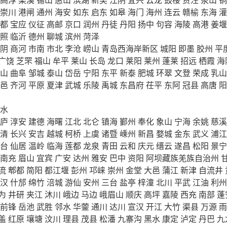
崇川
港闸
通州
海安
如东
启东
如皋
海门
海州
连云
赣榆
东海
灌
都
宝应
仪征
高邮
京口
润州
丹徒
丹阳
扬中
句容
海陵
高港
姜堰
照
临沂
德州
聊城
滨州
菏泽
阴
商河
市南
市北
李沧
崂山
青岛西海岸新区
城阳
即墨
胶州
平
广饶
芝罘
福山
牟平
莱山
长岛
龙口
莱阳
莱州
蓬莱
招远
栖霞
海
山
曲阜
邹城
泰山
岱岳
宁阳
东平
新泰
肥城
环翠
文登
荣成
乳山
邑
齐河
平原
夏津
武城
乐陵
禹城
东昌府
茌平
东阿
冠县
高唐
阳
水
庐
淳安
建德
海曙
江北
北仑
镇海
鄞州
奉化
象山
宁海
余姚
慈溪
清
长兴
安吉
越城
柯桥
上虞
诸暨
嵊州
新昌
婺城
金东
武义
浦江
台
仙居
温岭
临海
莲都
龙泉
青田
云和
庆元
缙云
遂昌
松阳
景宁
南充
眉山
宜宾
广安
达州
雅安
巴中
资阳
阿坝藏族羌族自治州
流
郫都
简阳
都江堰
彭州
邛崃
崇州
金堂
大邑
蒲江
新津
自流井
汉
什邡
绵竹
涪城
游仙
安州
三台
盐亭
梓潼
北川
平武
江油
利州
为
井研
夹江
沐川
峨边
马边
峨眉山
顺庆
高坪
嘉陵
西充
南部
蓬
前锋
岳池
武胜
邻水
华蓥
通川
达川
宣汉
开江
大竹
渠县
万源
雨
盖
红原
壤塘
汶川
理县
茂县
松潘
九寨沟
黑水
康定
泸定
丹巴
九