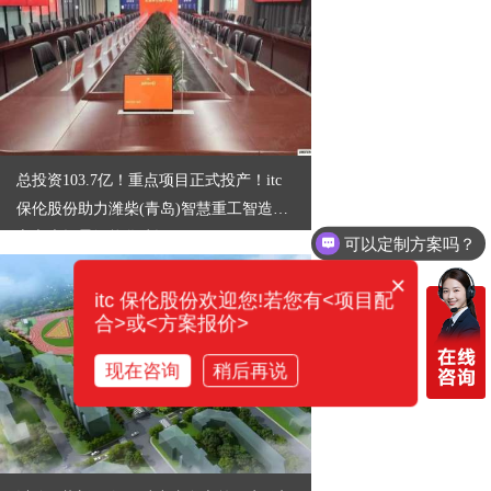
总投资103.7亿！重点项目正式投产！itc
保伦股份助力潍柴(青岛)智慧重工智造中
心六大场景智能化建设！
可以定制方案吗？
×
itc 保伦股份欢迎您!若您有<项目配
合>或<方案报价>
现在咨询
稍后再说