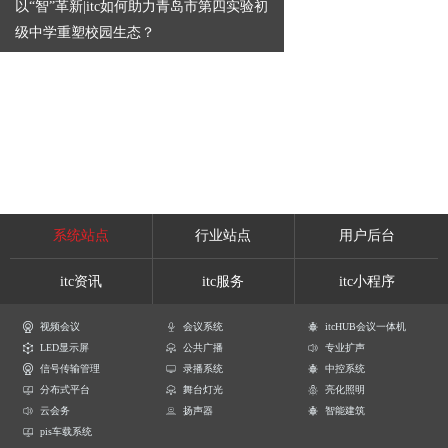
以“智”革新|itc如何助力青岛市第四实验初
级中学重塑校园生态？
系统站点
行业站点
用户后台
itc资讯
itc服务
itc小程序
视频会议
会议系统
itcHUB会议一体机
LED显示屏
公共广播
专业扩声
信号传输管理
录播系统
中控系统
分布式平台
舞台灯光
亮化照明
云会务
扬声器
智能建筑
pis车载系统