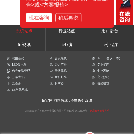
合>或<方案报价>
现在咨询
稍后再说
系统站点
行业站点
用户后台
itc资讯
itc服务
itc小程序
视频会议
会议系统
itcHUB会议一体机
LED显示屏
公共广播
专业扩声
信号传输管理
录播系统
中控系统
分布式平台
舞台灯光
亮化照明
云会务
扬声器
智能建筑
pis车载系统
itc官网
咨询热线：400-991-2218
Copyright © 广东保伦电子股份有限公司
粤ICP备16106620号
产品参数解释声明