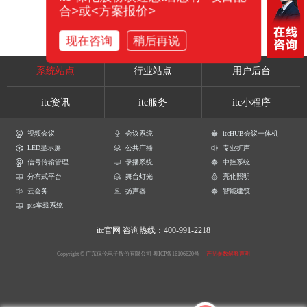
合>或<方案报价>
现在咨询
稍后再说
系统站点
行业站点
用户后台
itc资讯
itc服务
itc小程序
视频会议
会议系统
itcHUB会议一体机
LED显示屏
公共广播
专业扩声
信号传输管理
录播系统
中控系统
分布式平台
舞台灯光
亮化照明
云会务
扬声器
智能建筑
pis车载系统
itc官网
咨询热线：400-991-2218
Copyright © 广东保伦电子股份有限公司
粤ICP备16106620号
产品参数解释声明