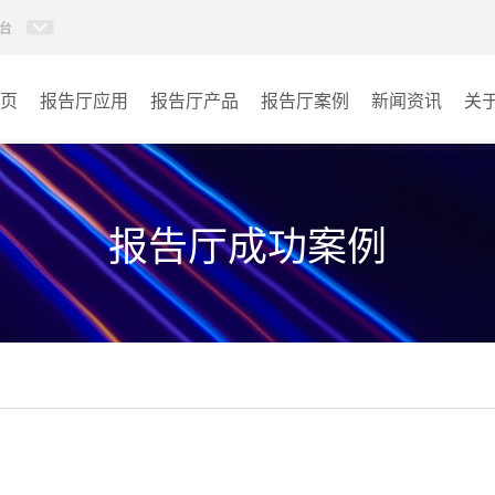
台
页
报告厅应用
报告厅产品
报告厅案例
新闻资讯
关
AI智慧视频会议系统
政府机关
AI智慧会议平板
文体场馆
报告厅成功案例
视频会议配件
教育
AI智慧会议平板itchub
医疗
卓越演出系列
宾馆酒店
AI智慧沉浸式扩声系统
企业单位
AI智慧声光影系统
其它