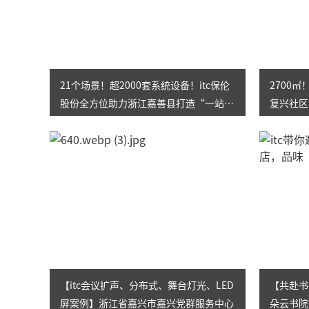
21个场景！超2000套系统设备！itc保伦
2700
股份全方位助力浙江嘉善县打造“一站
复兴社区
式”社会治理综合服务中心
家”！
【itc会议扩声、分布式、舞台灯光、LED
【共赴书
屏案例】浙江省嘉兴市嘉兴党群服务中心
朵云书院