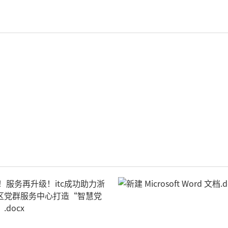
轻松悦唱KT系列
专业扩声系列
专业音箱系列
智慧影片放映系统
wifi无线会议系列
AI全数字会议系统
数字化会议设备
同声传译系列
AI智慧无纸化会议系统