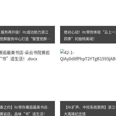
AI智慧演易通软件
AI智慧语音转写系统
AI智慧录播系统
㎡！服务再升级！itc成功助力浙江
绝对心动！itc带你体验“云上
党群服务中心打造“智慧党群之
四季”的独特美域！
庭审录播
智能AI会议纪要系列
智慧党建系列
讯笛会议系列
小间距LED显示屏
香之约】itc带你邂逅最美书店-
【itc扩声、中控系统案例】浙
黄岩店，品味“书”适生活！
大禹陵纪念馆