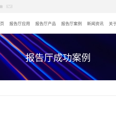
台
页
报告厅应用
报告厅产品
报告厅案例
新闻资讯
关
AI智慧视频会议系统
政府机关
AI智慧会议平板
文体场馆
报告厅成功案例
视频会议配件
教育
AI智慧会议平板itchub
医疗
卓越演出系列
宾馆酒店
AI智慧沉浸式扩声系统
企业单位
AI智慧声光影系统
其它