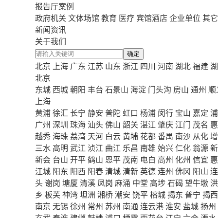
报告厅案例
政府机关
文体场馆
教育
医疗
宾馆酒店
企业单位
其它
新闻资讯
关于我们
确定
北京
上海
广东
江苏
山东
浙江
四川
河南
湖北
福建
湖
北京
东城
西城
朝阳
丰台
石景山
海淀
门头沟
房山
通州
顺
上海
黄浦
徐汇
长宁
静安
普陀
虹口
杨浦
闵行
宝山
嘉定
浦
广州
深圳
珠海
汕头
佛山
韶关
湛江
肇庆
江门
茂名
惠
越秀
海珠
荔湾
天河
白云
黄埔
花都
番禺
南沙
从化
增
三水
高明
武江
浈江
曲江
乐昌
南雄
始兴
仁化
翁源
新
新会
台山
开平
鹤山
恩平
茂南
电白
高州
化州
信宜
惠
江城
阳东
阳西
阳春
清城
清新
英德
连州
佛冈
阳山
连
头
谢岗
塘厦
清溪
凤岗
麻涌
中堂
高埗
石碣
望牛墩
洪
乡
板芙
神湾
坦洲
湘桥
潮安
饶平
榕城
揭东
普宁
揭西
南京
无锡
徐州
常州
苏州
南通
连云港
淮安
盐城
扬州
玄武
秦淮
建邺
鼓楼
浦口
栖霞
雨花台
江宁
六合
溧水