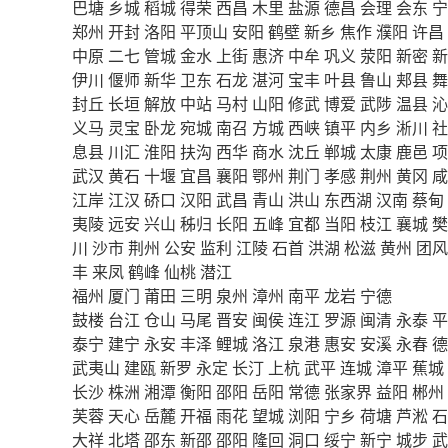
巴塘
乡城
稻城
得荣
西昌
木里
盐源
德昌
会理
会东
宁
郑州
开封
洛阳
平顶山
安阳
鹤壁
新乡
焦作
濮阳
许昌
中原
二七
管城
金水
上街
惠济
中牟
巩义
荥阳
新密
新
伊川
偃师
新华
卫东
石龙
湛河
宝丰
叶县
鲁山
郏县
舞
封丘
长垣
解放
中站
马村
山阳
修武
博爱
武陟
温县
沁
义马
灵宝
卧龙
宛城
南召
方城
西峡
镇平
内乡
淅川
社
息县
川汇
淮阳
扶沟
西华
商水
沈丘
郸城
太康
鹿邑
项
武汉
黄石
十堰
宜昌
襄阳
鄂州
荆门
孝感
荆州
黄冈
咸
江岸
江汉
硚口
汉阳
武昌
青山
洪山
东西湖
汉南
蔡甸
夷陵
远安
兴山
秭归
长阳
五峰
宜都
当阳
枝江
襄城
樊
川
沙市
荆州
公安
监利
江陵
石首
洪湖
松滋
黄州
团风
丰
来凤
鹤峰
仙桃
潜江
福州
厦门
莆田
三明
泉州
漳州
南平
龙岩
宁德
鼓楼
台江
仓山
马尾
晋安
闽侯
连江
罗源
闽清
永泰
平
泰宁
建宁
永安
丰泽
鲤城
洛江
泉港
惠安
安溪
永春
德
武夷山
建瓯
新罗
永定
长汀
上杭
武平
连城
漳平
蕉城
长沙
株洲
湘潭
衡阳
邵阳
岳阳
常德
张家界
益阳
郴州
芙蓉
天心
岳麓
开福
雨花
望城
浏阳
宁乡
荷塘
芦淞
石
大祥
北塔
邵东
新邵
邵阳
隆回
洞口
绥宁
新宁
城步
武