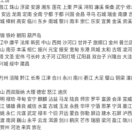
昌江
珠山
浮梁
安源
湘东
莲花
上栗
芦溪
浔阳
濂溪
柴桑
武宁
修
安远
龙南
定南
全南
宁都
于都
兴国
会昌
寻乌
石城
瑞金
南康
城
樟树
高安
临川
东乡
南城
黎川
南丰
崇仁
乐安
宜黄
金溪
资溪
锦
铁岭
朝阳
葫芦岛
辽中
康平
法库
新民
中山
西岗
沙河口
甘井子
旅顺口
金州
普兰
山
南芬
本溪
桓仁
振兴
元宝
振安
宽甸
东港
凤城
太和
古塔
凌河
塔
文圣
宏伟
弓长岭
太子河
辽阳灯塔
辽阳县
双台子
兴隆台
大洼
兴城
绥中
建昌
万州
涪陵
黔江
长寿
江津
合川
永川
南川
綦江
大足
璧山
铜梁
潼
山
西双版纳
大理
德宏
怒江
迪庆
明
禄劝
寻甸
安宁
麒麟
沾益
马龙
陆良
师宗
罗平
富源
会泽
宣威
江
镇雄
彝良
威信
水富
古城
玉龙
永胜
华坪
宁蒗
思茅
宁洱
墨江
姚
永仁
元谋
武定
禄丰
个旧
开远
蒙自
弥勒
屏边
建水
石屏
泸西
渡
南涧
巍山
永平
云龙
洱源
剑川
鹤庆
芒市
瑞丽
梁河
盈江
陇川
贺州
河池
来宾
崇左