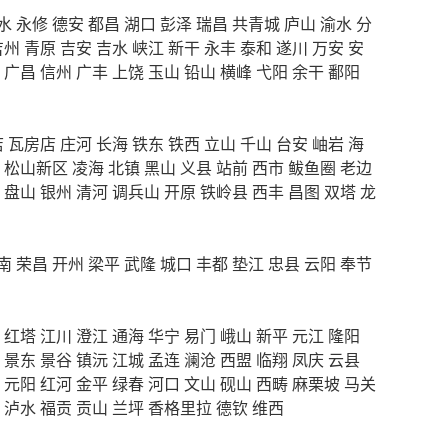
水
永修
德安
都昌
湖口
彭泽
瑞昌
共青城
庐山
渝水
分
吉州
青原
吉安
吉水
峡江
新干
永丰
泰和
遂川
万安
安
广昌
信州
广丰
上饶
玉山
铅山
横峰
弋阳
余干
鄱阳
店
瓦房店
庄河
长海
铁东
铁西
立山
千山
台安
岫岩
海
松山新区
凌海
北镇
黑山
义县
站前
西市
鲅鱼圈
老边
盘山
银州
清河
调兵山
开原
铁岭县
西丰
昌图
双塔
龙
南
荣昌
开州
梁平
武隆
城口
丰都
垫江
忠县
云阳
奉节
红塔
江川
澄江
通海
华宁
易门
峨山
新平
元江
隆阳
景东
景谷
镇沅
江城
孟连
澜沧
西盟
临翔
凤庆
云县
元阳
红河
金平
绿春
河口
文山
砚山
西畴
麻栗坡
马关
泸水
福贡
贡山
兰坪
香格里拉
德钦
维西