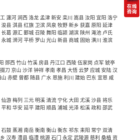
工
瀍河
涧西
洛龙
孟津
新安
栾川
嵩县
汝阳
宜阳
洛宁
浚县
淇县
红旗
卫滨
凤泉
牧野
新乡
获嘉
原阳
延津
长葛
源汇
郾城
召陵
舞阳
临颍
湖滨
陕州
渑池
卢氏
永城
浉河
平桥
罗山
光山
新县
商城
固始
潢川
淮滨
阳
郧西
竹山
竹溪
房县
丹江口
西陵
伍家岗
点军
猇亭
掇刀
京山
沙洋
钟祥
孝南
孝昌
大悟
云梦
应城
安陆
汉
通山
赤壁
曾都
随县
广水
恩施
利川
建始
巴东
宣恩
咸
仙游
梅列
三元
明溪
清流
宁化
大田
尤溪
沙县
将乐
平和
华安
延平
建阳
顺昌
浦城
光泽
松溪
政和
邵武
石鼓
蒸湘
南岳
衡南
衡山
衡东
祁东
耒阳
常宁
双清
乡
汉寿
澧县
临澧
桃源
石门
永定
武陵源
慈利
桑植
资