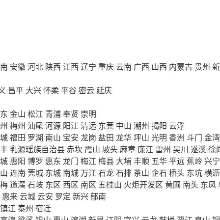
南
安徽
河北
陕西
江西
辽宁
重庆
云南
广西
山西
内蒙古
贵州
新
义
昌平
大兴
怀柔
平谷
密云
延庆
东
金山
松江
青浦
奉贤
崇明
州
梅州
汕尾
河源
阳江
清远
东莞
中山
潮州
揭阳
云浮
城
福田
罗湖
南山
宝安
龙岗
盐田
龙华
坪山
光明
香洲
斗门
金湾
丰
乳源瑶族自治县
赤坎
霞山
坡头
麻章
廉江
雷州
吴川
遂溪
徐
城
惠阳
博罗
惠东
龙门
梅江
梅县
大埔
丰顺
五华
平远
蕉岭
兴宁
山
连南
莞城
东城
南城
万江
石龙
石排
茶山
企石
桥头
东坑
横沥
梅
道滘
石岐
东区
西区
南区
五桂山
火炬开发区
黄圃
南头
东凤
惠来
云城
云安
罗定
新兴
郁南
镇江
泰州
宿迁
高淳
梁溪
锡山
惠山
滨湖
新吴
江阴
宜兴
云龙
鼓楼
贾汪
泉山
铜