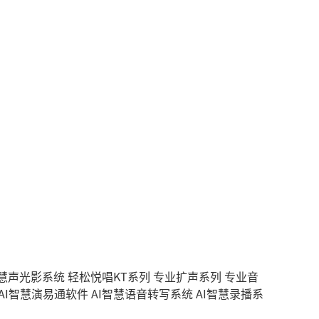
智慧声光影系统
轻松悦唱KT系列
专业扩声系列
专业音
AI智慧演易通软件
AI智慧语音转写系统
AI智慧录播系