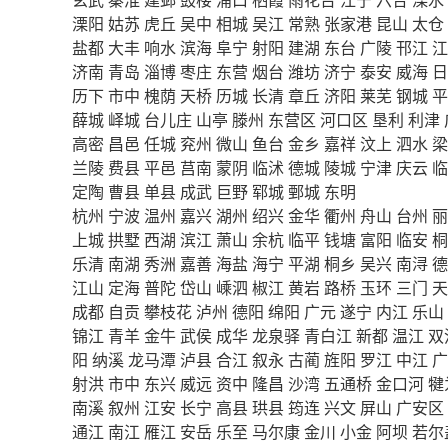
溧阳
姑苏
虎丘
吴中
相城
吴江
常熟
张家港
昆山
太仓
盐都
大丰
响水
滨海
阜宁
射阳
建湖
东台
广陵
邗江
江
济南
青岛
淄博
枣庄
东营
烟台
潍坊
济宁
泰安
威海
日
历下
市中
槐荫
天桥
历城
长清
章丘
济阳
莱芜
钢城
平
薛城
峄城
台儿庄
山亭
滕州
东营区
河口区
垦利
利津
高密
昌邑
任城
兖州
微山
鱼台
金乡
嘉祥
汶上
泗水
梁
兰陵
费县
平邑
莒南
蒙阴
临沭
德城
陵城
宁津
庆云
临
定陶
曹县
单县
成武
巨野
郓城
鄄城
东明
杭州
宁波
温州
嘉兴
湖州
绍兴
金华
衢州
舟山
台州
丽
上城
拱墅
西湖
滨江
萧山
余杭
临平
钱塘
富阳
临安
桐
乐清
南湖
秀洲
嘉善
海盐
海宁
平湖
桐乡
吴兴
南浔
德
江山
定海
普陀
岱山
嵊泗
椒江
黄岩
路桥
玉环
三门
天
成都
自贡
攀枝花
泸州
德阳
绵阳
广元
遂宁
内江
乐山
锦江
青羊
金牛
武侯
成华
龙泉驿
青白江
新都
温江
双
阳
纳溪
龙马潭
泸县
合江
叙永
古蔺
旌阳
罗江
中江
广
射洪
市中
东兴
威远
资中
隆昌
沙湾
五通桥
金口河
犍
南溪
叙州
江安
长宁
高县
珙县
筠连
兴文
屏山
广安区
通江
南江
雁江
安岳
乐至
马尔康
金川
小金
阿坝
若尔