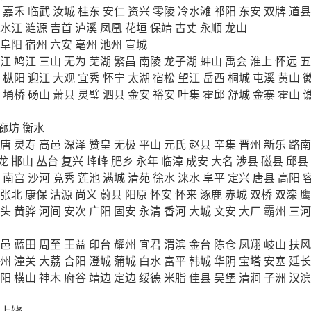
嘉禾
临武
汝城
桂东
安仁
资兴
零陵
冷水滩
祁阳
东安
双牌
道县
水江
涟源
吉首
泸溪
凤凰
花垣
保靖
古丈
永顺
龙山
阜阳
宿州
六安
亳州
池州
宣城
江
鸠江
三山
无为
芜湖
繁昌
南陵
龙子湖
蚌山
禹会
淮上
怀远
五
枞阳
迎江
大观
宜秀
怀宁
太湖
宿松
望江
岳西
桐城
屯溪
黄山
埇桥
砀山
萧县
灵璧
泗县
金安
裕安
叶集
霍邱
舒城
金寨
霍山
廊坊
衡水
唐
灵寿
高邑
深泽
赞皇
无极
平山
元氏
赵县
辛集
晋州
新乐
路南
龙
邯山
丛台
复兴
峰峰
肥乡
永年
临漳
成安
大名
涉县
磁县
邱县
南宫
沙河
竞秀
莲池
满城
清苑
徐水
涞水
阜平
定兴
唐县
高阳
张北
康保
沽源
尚义
蔚县
阳原
怀安
怀来
涿鹿
赤城
双桥
双滦
鹰
头
黄骅
河间
安次
广阳
固安
永清
香河
大城
文安
大厂
霸州
三河
邑
蓝田
周至
王益
印台
耀州
宜君
渭滨
金台
陈仓
凤翔
岐山
扶风
州
潼关
大荔
合阳
澄城
蒲城
白水
富平
韩城
华阴
宝塔
安塞
延长
阳
横山
神木
府谷
靖边
定边
绥德
米脂
佳县
吴堡
清涧
子洲
汉滨
上饶