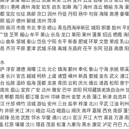
崇川
港闸
通州
海安
如东
启东
如皋
海门
海州
连云
赣榆
东海
灌
都
宝应
仪征
高邮
京口
润州
丹徒
丹阳
扬中
句容
海陵
高港
姜堰
照
临沂
德州
聊城
滨州
菏泽
阴
商河
市南
市北
李沧
崂山
青岛西海岸新区
城阳
即墨
胶州
平
广饶
芝罘
福山
牟平
莱山
长岛
龙口
莱阳
莱州
蓬莱
招远
栖霞
海
山
曲阜
邹城
泰山
岱岳
宁阳
东平
新泰
肥城
环翠
文登
荣成
乳山
邑
齐河
平原
夏津
武城
乐陵
禹城
东昌府
茌平
东阿
冠县
高唐
阳
水
庐
淳安
建德
海曙
江北
北仑
镇海
鄞州
奉化
象山
宁海
余姚
慈溪
清
长兴
安吉
越城
柯桥
上虞
诸暨
嵊州
新昌
婺城
金东
武义
浦江
台
仙居
温岭
临海
莲都
龙泉
青田
云和
庆元
缙云
遂昌
松阳
景宁
南充
眉山
宜宾
广安
达州
雅安
巴中
资阳
阿坝藏族羌族自治州
流
郫都
简阳
都江堰
彭州
邛崃
崇州
金堂
大邑
蒲江
新津
自流井
汉
什邡
绵竹
涪城
游仙
安州
三台
盐亭
梓潼
北川
平武
江油
利州
为
井研
夹江
沐川
峨边
马边
峨眉山
顺庆
高坪
嘉陵
西充
南部
蓬
前锋
岳池
武胜
邻水
华蓥
通川
达川
宣汉
开江
大竹
渠县
万源
雨
盖
红原
壤塘
汶川
理县
茂县
松潘
九寨沟
黑水
康定
泸定
丹巴
九