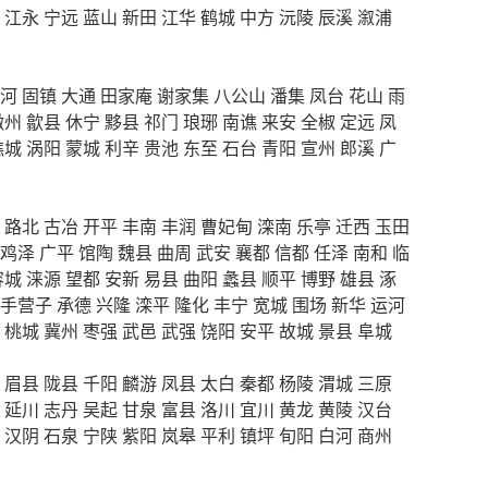
江永
宁远
蓝山
新田
江华
鹤城
中方
沅陵
辰溪
溆浦
河
固镇
大通
田家庵
谢家集
八公山
潘集
凤台
花山
雨
徽州
歙县
休宁
黟县
祁门
琅琊
南谯
来安
全椒
定远
凤
谯城
涡阳
蒙城
利辛
贵池
东至
石台
青阳
宣州
郎溪
广
路北
古冶
开平
丰南
丰润
曹妃甸
滦南
乐亭
迁西
玉田
鸡泽
广平
馆陶
魏县
曲周
武安
襄都
信都
任泽
南和
临
容城
涞源
望都
安新
易县
曲阳
蠡县
顺平
博野
雄县
涿
手营子
承德
兴隆
滦平
隆化
丰宁
宽城
围场
新华
运河
桃城
冀州
枣强
武邑
武强
饶阳
安平
故城
景县
阜城
眉县
陇县
千阳
麟游
凤县
太白
秦都
杨陵
渭城
三原
延川
志丹
吴起
甘泉
富县
洛川
宜川
黄龙
黄陵
汉台
汉阴
石泉
宁陕
紫阳
岚皋
平利
镇坪
旬阳
白河
商州