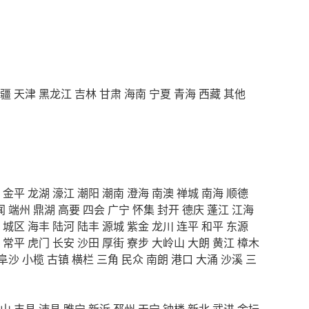
疆
天津
黑龙江
吉林
甘肃
海南
宁夏
青海
西藏
其他
金平
龙湖
濠江
潮阳
潮南
澄海
南澳
禅城
南海
顺德
闻
端州
鼎湖
高要
四会
广宁
怀集
封开
德庆
蓬江
江海
城区
海丰
陆河
陆丰
源城
紫金
龙川
连平
和平
东源
常平
虎门
长安
沙田
厚街
寮步
大岭山
大朗
黄江
樟木
阜沙
小榄
古镇
横栏
三角
民众
南朗
港口
大涌
沙溪
三
山
丰县
沛县
睢宁
新沂
邳州
天宁
钟楼
新北
武进
金坛