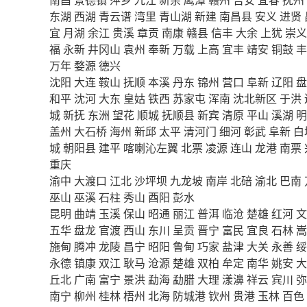
东湖
西湖
青云谱
湾里
青山湖
新建
南昌县
安义
进贤
宜
月湖
余江
贵溪
章贡
南康
赣县
信丰
大余
上犹
崇义
福
永新
井冈山
袁州
奉新
万载
上高
宜丰
靖安
铜鼓
丰
万年
婺源
德兴
沈阳
大连
鞍山
抚顺
本溪
丹东
锦州
营口
阜新
辽阳
盘
和平
沈河
大东
皇姑
铁西
苏家屯
浑南
沈北新区
于洪
城
新抚
东洲
望花
顺城
抚顺县
新宾
清原
平山
溪湖
明
盖州
大石桥
海州
新邱
太平
清河门
细河
彰武
阜新
白
城
朝阳县
建平
喀喇沁左翼
北票
凌源
连山
龙港
南票
重庆
渝中
大渡口
江北
沙坪坝
九龙坡
南岸
北碚
渝北
巴南
巫山
巫溪
石柱
秀山
酉阳
彭水
昆明
曲靖
玉溪
保山
昭通
丽江
普洱
临沧
楚雄
红河
文
五华
盘龙
官渡
西山
东川
呈贡
晋宁
富民
宜良
石林
嵩
施甸
腾冲
龙陵
昌宁
昭阳
鲁甸
巧家
盐津
大关
永善
绥
永德
镇康
双江
耿马
沧源
楚雄
双柏
牟定
南华
姚安
大
丘北
广南
富宁
景洪
勐海
勐腊
大理
漾濞
祥云
宾川
弥
南宁
柳州
桂林
梧州
北海
防城港
钦州
贵港
玉林
百色