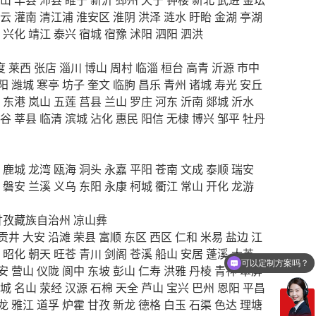
云
灌南
清江浦
淮安区
淮阴
洪泽
涟水
盱眙
金湖
亭湖
兴化
靖江
泰兴
宿城
宿豫
沭阳
泗阳
泗洪
度
莱西
张店
淄川
博山
周村
临淄
桓台
高青
沂源
市中
阳
潍城
寒亭
坊子
奎文
临朐
昌乐
青州
诸城
寿光
安丘
东港
岚山
五莲
莒县
兰山
罗庄
河东
沂南
郯城
沂水
谷
莘县
临清
滨城
沾化
惠民
阳信
无棣
博兴
邹平
牡丹
鹿城
龙湾
瓯海
洞头
永嘉
平阳
苍南
文成
泰顺
瑞安
磐安
兰溪
义乌
东阳
永康
柯城
衢江
常山
开化
龙游
甘孜藏族自治州
凉山彝
贡井
大安
沿滩
荣县
富顺
东区
西区
仁和
米易
盐边
江
昭化
朝天
旺苍
青川
剑阁
苍溪
船山
安居
蓬溪
大英
可以定制方案吗？
安
营山
仪陇
阆中
东坡
彭山
仁寿
洪雅
丹棱
青神
翠屏
城
名山
荥经
汉源
石棉
天全
芦山
宝兴
巴州
恩阳
平昌
龙
雅江
道孚
炉霍
甘孜
新龙
德格
白玉
石渠
色达
理塘