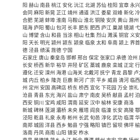
阳
赫山
南县
桃江
安化
沅江
北湖
苏仙
桂阳
宜章
永兴
会同
麻阳
新晃
芷江
靖州
通道
洪江
娄星
双峰
新化
冷
合肥
芜湖
蚌埠
淮南
马鞍山
淮北
铜陵
安庆
黄山
滁州
瑶海
庐阳
蜀山
包河
长丰
肥东
肥西
庐江
巢湖
镜湖
弋
山
博望
含山
和县
当涂
相山
杜集
烈山
濉溪
铜官
义安
阳
天长
明光
颍州
颍东
颍泉
临泉
太和
阜南
颍上
界首
德
泾县
绩溪
旌德
宁国
石家庄
唐山
秦皇岛
邯郸
邢台
保定
张家口
承德
沧州
长安
桥西
新华
裕华
井陉
矿区
藁城
鹿泉
栾城
正定
行
遵化
迁安
滦州
海港
山海关
北戴河
抚宁
青龙
昌黎
卢
城
内丘
柏乡
隆尧
巨鹿
新河
广宗
平乡
威县
清河
临西
州
定州
安国
高碑店
桥东
桥西
宣化
下花园
万全
崇礼
沧县
青县
东光
海兴
盐山
肃宁
南皮
吴桥
献县
孟村
泊
西安
铜川
宝鸡
咸阳
渭南
延安
汉中
榆林
安康
商洛
新城
碑林
莲湖
灞桥
未央
雁塔
阎良
临潼
长安
高陵
鄠
泾阳
乾县
礼泉
永寿
彬州
长武
旬邑
淳化
武功
临渭
华
南郑
城固
洋县
西乡
勉县
宁强
略阳
镇巴
留坝
佛坪
榆
洛南
丹凤
商南
山阳
镇安
柞水
南昌
景德镇
萍乡
九江
新余
鹰潭
赣州
吉安
宜春
抚州