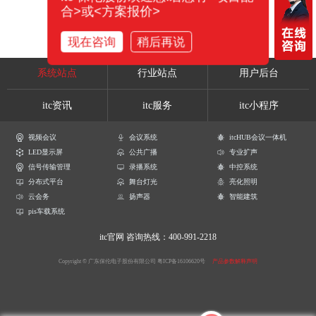
合>或<方案报价>
现在咨询
稍后再说
系统站点
行业站点
用户后台
itc资讯
itc服务
itc小程序
视频会议
会议系统
itcHUB会议一体机
LED显示屏
公共广播
专业扩声
信号传输管理
录播系统
中控系统
分布式平台
舞台灯光
亮化照明
云会务
扬声器
智能建筑
pis车载系统
itc官网
咨询热线：400-991-2218
Copyright © 广东保伦电子股份有限公司
粤ICP备16106620号
产品参数解释声明