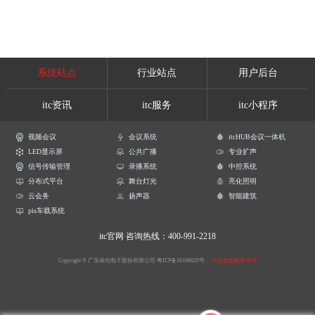
系统站点
行业站点
用户后台
itc资讯
itc服务
itc小程序
视频会议
会议系统
itcHUB会议一体机
LED显示屏
公共广播
专业扩声
信号传输管理
录播系统
中控系统
分布式平台
舞台灯光
亮化照明
云会务
扬声器
智能建筑
pis车载系统
itc官网
咨询热线：400-991-2218
Copyright © 广东保伦电子股份有限公司
粤ICP备16106620号
产品参数解释声明