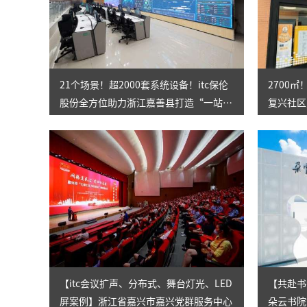
21个场景！超2000套系统设备！itc保伦
2700
股份全方位助力浙江嘉善县打造“一站
复兴社区
式”社会治理综合服务中心
家”！
【itc会议扩声、分布式、舞台灯光、LED
【共赴书
屏案例】浙江省嘉兴市嘉兴党群服务中心
朵云书院