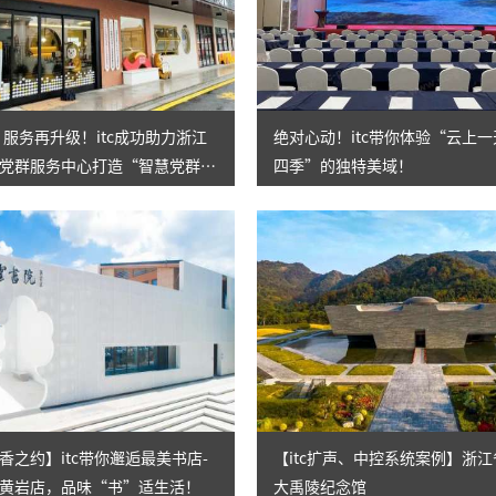
AI智慧演易通软件
AI智慧语音转写系统
AI智慧录播系统
㎡！服务再升级！itc成功助力浙江
绝对心动！itc带你体验“云上
党群服务中心打造“智慧党群之
四季”的独特美域！
庭审录播
智能AI会议纪要系列
智慧党建系列
讯笛会议系列
小间距LED显示屏
香之约】itc带你邂逅最美书店-
【itc扩声、中控系统案例】浙
黄岩店，品味“书”适生活！
大禹陵纪念馆