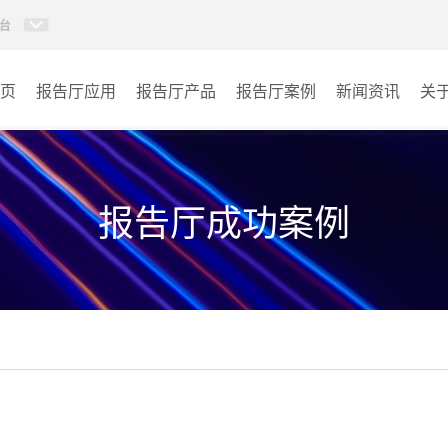
台
页
报告厅应用
报告厅产品
报告厅案例
新闻资讯
关
AI智慧视频会议系统
政府机关
AI智慧会议平板
文体场馆
报告厅成功案例
视频会议配件
教育
AI智慧会议平板itchub
医疗
卓越演出系列
宾馆酒店
AI智慧沉浸式扩声系统
企业单位
AI智慧声光影系统
其它