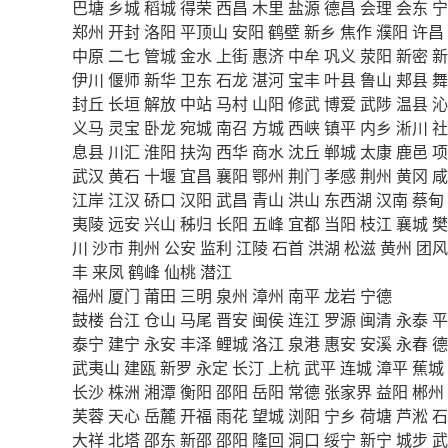
巴塘
乡城
稻城
得荣
西昌
木里
盐源
德昌
会理
会东
宁
郑州
开封
洛阳
平顶山
安阳
鹤壁
新乡
焦作
濮阳
许昌
中原
二七
管城
金水
上街
惠济
中牟
巩义
荥阳
新密
新
伊川
偃师
新华
卫东
石龙
湛河
宝丰
叶县
鲁山
郏县
舞
封丘
长垣
解放
中站
马村
山阳
修武
博爱
武陟
温县
沁
义马
灵宝
卧龙
宛城
南召
方城
西峡
镇平
内乡
淅川
社
息县
川汇
淮阳
扶沟
西华
商水
沈丘
郸城
太康
鹿邑
项
武汉
黄石
十堰
宜昌
襄阳
鄂州
荆门
孝感
荆州
黄冈
咸
江岸
江汉
硚口
汉阳
武昌
青山
洪山
东西湖
汉南
蔡甸
夷陵
远安
兴山
秭归
长阳
五峰
宜都
当阳
枝江
襄城
樊
川
沙市
荆州
公安
监利
江陵
石首
洪湖
松滋
黄州
团风
丰
来凤
鹤峰
仙桃
潜江
福州
厦门
莆田
三明
泉州
漳州
南平
龙岩
宁德
鼓楼
台江
仓山
马尾
晋安
闽侯
连江
罗源
闽清
永泰
平
泰宁
建宁
永安
丰泽
鲤城
洛江
泉港
惠安
安溪
永春
德
武夷山
建瓯
新罗
永定
长汀
上杭
武平
连城
漳平
蕉城
长沙
株洲
湘潭
衡阳
邵阳
岳阳
常德
张家界
益阳
郴州
芙蓉
天心
岳麓
开福
雨花
望城
浏阳
宁乡
荷塘
芦淞
石
大祥
北塔
邵东
新邵
邵阳
隆回
洞口
绥宁
新宁
城步
武