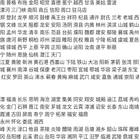
南
普格
布拖
金阳
昭觉
喜德
冕宁
越西
甘洛
美姑
雷波
漯河
三门峡
南阳
商丘
信阳
周口
驻马店
郑
登封
龙亭
顺河
鼓楼
禹王台
祥符
杞县
通许
尉氏
兰考
老城
西
钢
文峰
北关
殷都
龙安
安阳
汤阴
滑县
内黄
林州
淇滨
山城
鹤山
阳
孟州
华龙
清丰
南乐
范县
台前
濮阳
魏都
建安
鄢陵
襄城
禹州
旗
唐河
新野
桐柏
邓州
梁园
睢阳
民权
睢县
宁陵
柘城
虞城
夏邑
城
驿城
西平
上蔡
平舆
正阳
确山
泌阳
汝南
遂平
新蔡
宁
随州
恩施
仙桃
潜江
天门
江夏
黄陂
新洲
黄石港
西塞山
下陆
铁山
大冶
阳新
茅箭
张湾
郧
城
襄州
南漳
谷城
保康
老河口
枣阳
宜城
鄂城
华容
梁子湖
东宝
红安
罗田
英山
浠水
蕲春
黄梅
麻城
武穴
咸安
嘉鱼
通城
崇阳
潭
福清
长乐
思明
海沧
湖里
集美
同安
翔安
城厢
涵江
荔城
秀屿
化
金门
石狮
晋江
南安
芗城
龙文
云霄
漳浦
诏安
长泰
东山
南靖
霞浦
古田
屏南
寿宁
周宁
柘荣
福安
福鼎
永州
怀化
娄底
湘西
峰
天元
渌口
攸县
茶陵
炎陵
醴陵
雨湖
岳塘
湘乡
韶山
珠晖
雁峰
冈
岳阳楼
云溪
君山
岳阳
华容
湘阴
平江
汨罗
临湘
武陵
鼎城
安