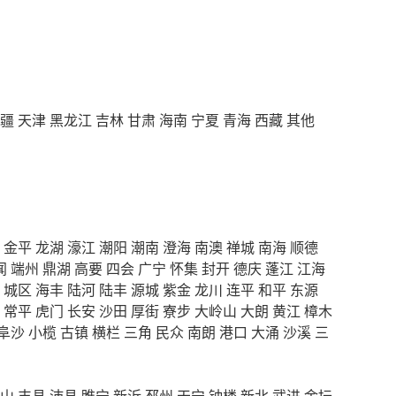
疆
天津
黑龙江
吉林
甘肃
海南
宁夏
青海
西藏
其他
金平
龙湖
濠江
潮阳
潮南
澄海
南澳
禅城
南海
顺德
闻
端州
鼎湖
高要
四会
广宁
怀集
封开
德庆
蓬江
江海
城区
海丰
陆河
陆丰
源城
紫金
龙川
连平
和平
东源
常平
虎门
长安
沙田
厚街
寮步
大岭山
大朗
黄江
樟木
阜沙
小榄
古镇
横栏
三角
民众
南朗
港口
大涌
沙溪
三
山
丰县
沛县
睢宁
新沂
邳州
天宁
钟楼
新北
武进
金坛