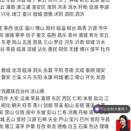
云
灌南
清江浦
淮安区
淮阴
洪泽
涟水
盱眙
金湖
亭湖
兴化
靖江
泰兴
宿城
宿豫
沭阳
泗阳
泗洪
度
莱西
张店
淄川
博山
周村
临淄
桓台
高青
沂源
市中
阳
潍城
寒亭
坊子
奎文
临朐
昌乐
青州
诸城
寿光
安丘
东港
岚山
五莲
莒县
兰山
罗庄
河东
沂南
郯城
沂水
谷
莘县
临清
滨城
沾化
惠民
阳信
无棣
博兴
邹平
牡丹
鹿城
龙湾
瓯海
洞头
永嘉
平阳
苍南
文成
泰顺
瑞安
磐安
兰溪
义乌
东阳
永康
柯城
衢江
常山
开化
龙游
甘孜藏族自治州
凉山彝
贡井
大安
沿滩
荣县
富顺
东区
西区
仁和
米易
盐边
江
可以定制方案吗？
昭化
朝天
旺苍
青川
剑阁
苍溪
船山
安居
蓬溪
大英
你们电话多少
安
营山
仪陇
阆中
东坡
彭山
仁寿
洪雅
丹棱
青神
翠屏
城
名山
荥经
汉源
石棉
天全
芦山
宝兴
巴州
恩阳
平昌
龙
雅江
道孚
炉霍
甘孜
新龙
德格
白玉
石渠
色达
理塘