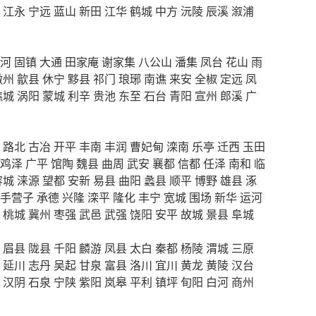
江永
宁远
蓝山
新田
江华
鹤城
中方
沅陵
辰溪
溆浦
河
固镇
大通
田家庵
谢家集
八公山
潘集
凤台
花山
雨
徽州
歙县
休宁
黟县
祁门
琅琊
南谯
来安
全椒
定远
凤
谯城
涡阳
蒙城
利辛
贵池
东至
石台
青阳
宣州
郎溪
广
路北
古冶
开平
丰南
丰润
曹妃甸
滦南
乐亭
迁西
玉田
鸡泽
广平
馆陶
魏县
曲周
武安
襄都
信都
任泽
南和
临
容城
涞源
望都
安新
易县
曲阳
蠡县
顺平
博野
雄县
涿
手营子
承德
兴隆
滦平
隆化
丰宁
宽城
围场
新华
运河
桃城
冀州
枣强
武邑
武强
饶阳
安平
故城
景县
阜城
眉县
陇县
千阳
麟游
凤县
太白
秦都
杨陵
渭城
三原
延川
志丹
吴起
甘泉
富县
洛川
宜川
黄龙
黄陵
汉台
汉阴
石泉
宁陕
紫阳
岚皋
平利
镇坪
旬阳
白河
商州