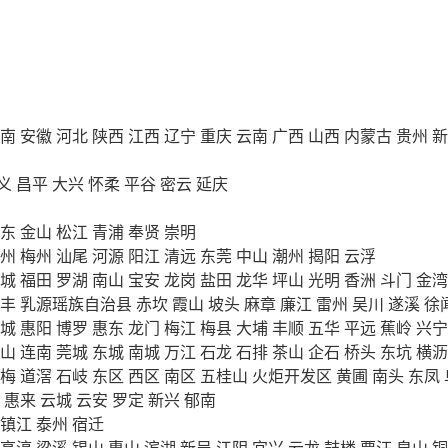
南
安徽
河北
陕西
江西
辽宁
重庆
云南
广西
山西
内蒙古
贵州
新
义
昌平
大兴
怀柔
平谷
密云
延庆
东
金山
松江
青浦
奉贤
崇明
州
梅州
汕尾
河源
阳江
清远
东莞
中山
潮州
揭阳
云浮
城
福田
罗湖
南山
宝安
龙岗
盐田
龙华
坪山
光明
香洲
斗门
金湾
丰
乳源瑶族自治县
赤坎
霞山
坡头
麻章
廉江
雷州
吴川
遂溪
徐
城
惠阳
博罗
惠东
龙门
梅江
梅县
大埔
丰顺
五华
平远
蕉岭
兴宁
山
连南
莞城
东城
南城
万江
石龙
石排
茶山
企石
桥头
东坑
横沥
梅
道滘
石岐
东区
西区
南区
五桂山
火炬开发区
黄圃
南头
东凤
惠来
云城
云安
罗定
新兴
郁南
镇江
泰州
宿迁
高淳
梁溪
锡山
惠山
滨湖
新吴
江阴
宜兴
云龙
鼓楼
贾汪
泉山
铜