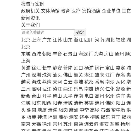
报告厅案例
政府机关
文体场馆
教育
医疗
宾馆酒店
企业单位
其它
新闻资讯
关于我们
确定
北京
上海
广东
江苏
山东
浙江
四川
河南
湖北
福建
湖
北京
东城
西城
朝阳
丰台
石景山
海淀
门头沟
房山
通州
顺
上海
黄浦
徐汇
长宁
静安
普陀
虹口
杨浦
闵行
宝山
嘉定
浦
广州
深圳
珠海
汕头
佛山
韶关
湛江
肇庆
江门
茂名
惠
越秀
海珠
荔湾
天河
白云
黄埔
花都
番禺
南沙
从化
增
三水
高明
武江
浈江
曲江
乐昌
南雄
始兴
仁化
翁源
新
新会
台山
开平
鹤山
恩平
茂南
电白
高州
化州
信宜
惠
江城
阳东
阳西
阳春
清城
清新
英德
连州
佛冈
阳山
连
头
谢岗
塘厦
清溪
凤岗
麻涌
中堂
高埗
石碣
望牛墩
洪
乡
板芙
神湾
坦洲
湘桥
潮安
饶平
榕城
揭东
普宁
揭西
南京
无锡
徐州
常州
苏州
南通
连云港
淮安
盐城
扬州
玄武
秦淮
建邺
鼓楼
浦口
栖霞
雨花台
江宁
六合
溧水