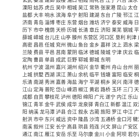
溧阳
姑苏
虎丘
吴中
相城
吴江
常熟
张家港
昆山
太仓
盐都
大丰
响水
滨海
阜宁
射阳
建湖
东台
广陵
邗江
江
济南
青岛
淄博
枣庄
东营
烟台
潍坊
济宁
泰安
威海
日
历下
市中
槐荫
天桥
历城
长清
章丘
济阳
莱芜
钢城
平
薛城
峄城
台儿庄
山亭
滕州
东营区
河口区
垦利
利津
高密
昌邑
任城
兖州
微山
鱼台
金乡
嘉祥
汶上
泗水
梁
兰陵
费县
平邑
莒南
蒙阴
临沭
德城
陵城
宁津
庆云
临
定陶
曹县
单县
成武
巨野
郓城
鄄城
东明
杭州
宁波
温州
嘉兴
湖州
绍兴
金华
衢州
舟山
台州
丽
上城
拱墅
西湖
滨江
萧山
余杭
临平
钱塘
富阳
临安
桐
乐清
南湖
秀洲
嘉善
海盐
海宁
平湖
桐乡
吴兴
南浔
德
江山
定海
普陀
岱山
嵊泗
椒江
黄岩
路桥
玉环
三门
天
成都
自贡
攀枝花
泸州
德阳
绵阳
广元
遂宁
内江
乐山
锦江
青羊
金牛
武侯
成华
龙泉驿
青白江
新都
温江
双
阳
纳溪
龙马潭
泸县
合江
叙永
古蔺
旌阳
罗江
中江
广
射洪
市中
东兴
威远
资中
隆昌
沙湾
五通桥
金口河
犍
南溪
叙州
江安
长宁
高县
珙县
筠连
兴文
屏山
广安区
通江
南江
雁江
安岳
乐至
马尔康
金川
小金
阿坝
若尔