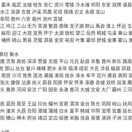
嘉禾
临武
汝城
桂东
安仁
资兴
零陵
冷水滩
祁阳
东安
双牌
道县
水江
涟源
吉首
泸溪
凤凰
花垣
保靖
古丈
永顺
龙山
阜阳
宿州
六安
亳州
池州
宣城
江
鸠江
三山
无为
芜湖
繁昌
南陵
龙子湖
蚌山
禹会
淮上
怀远
五
枞阳
迎江
大观
宜秀
怀宁
太湖
宿松
望江
岳西
桐城
屯溪
黄山
埇桥
砀山
萧县
灵璧
泗县
金安
裕安
叶集
霍邱
舒城
金寨
霍山
廊坊
衡水
唐
灵寿
高邑
深泽
赞皇
无极
平山
元氏
赵县
辛集
晋州
新乐
路南
龙
邯山
丛台
复兴
峰峰
肥乡
永年
临漳
成安
大名
涉县
磁县
邱县
南宫
沙河
竞秀
莲池
满城
清苑
徐水
涞水
阜平
定兴
唐县
高阳
张北
康保
沽源
尚义
蔚县
阳原
怀安
怀来
涿鹿
赤城
双桥
双滦
鹰
头
黄骅
河间
安次
广阳
固安
永清
香河
大城
文安
大厂
霸州
三河
邑
蓝田
周至
王益
印台
耀州
宜君
渭滨
金台
陈仓
凤翔
岐山
扶风
州
潼关
大荔
合阳
澄城
蒲城
白水
富平
韩城
华阴
宝塔
安塞
延长
阳
横山
神木
府谷
靖边
定边
绥德
米脂
佳县
吴堡
清涧
子洲
汉滨
上饶