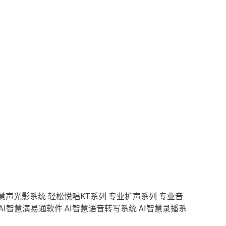
智慧声光影系统
轻松悦唱KT系列
专业扩声系列
专业音
AI智慧演易通软件
AI智慧语音转写系统
AI智慧录播系