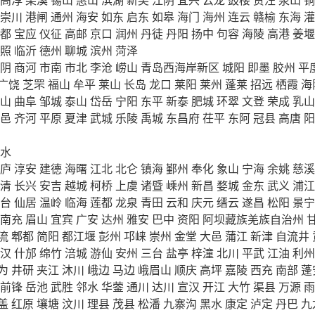
崇川
港闸
通州
海安
如东
启东
如皋
海门
海州
连云
赣榆
东海
灌
都
宝应
仪征
高邮
京口
润州
丹徒
丹阳
扬中
句容
海陵
高港
姜堰
照
临沂
德州
聊城
滨州
菏泽
阴
商河
市南
市北
李沧
崂山
青岛西海岸新区
城阳
即墨
胶州
平
广饶
芝罘
福山
牟平
莱山
长岛
龙口
莱阳
莱州
蓬莱
招远
栖霞
海
山
曲阜
邹城
泰山
岱岳
宁阳
东平
新泰
肥城
环翠
文登
荣成
乳山
邑
齐河
平原
夏津
武城
乐陵
禹城
东昌府
茌平
东阿
冠县
高唐
阳
水
庐
淳安
建德
海曙
江北
北仑
镇海
鄞州
奉化
象山
宁海
余姚
慈溪
清
长兴
安吉
越城
柯桥
上虞
诸暨
嵊州
新昌
婺城
金东
武义
浦江
台
仙居
温岭
临海
莲都
龙泉
青田
云和
庆元
缙云
遂昌
松阳
景宁
南充
眉山
宜宾
广安
达州
雅安
巴中
资阳
阿坝藏族羌族自治州
流
郫都
简阳
都江堰
彭州
邛崃
崇州
金堂
大邑
蒲江
新津
自流井
汉
什邡
绵竹
涪城
游仙
安州
三台
盐亭
梓潼
北川
平武
江油
利州
为
井研
夹江
沐川
峨边
马边
峨眉山
顺庆
高坪
嘉陵
西充
南部
蓬
前锋
岳池
武胜
邻水
华蓥
通川
达川
宣汉
开江
大竹
渠县
万源
雨
盖
红原
壤塘
汶川
理县
茂县
松潘
九寨沟
黑水
康定
泸定
丹巴
九