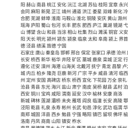
阳
赫山
南县
桃江
安化
沅江
北湖
苏仙
桂阳
宜章
永兴
会同
麻阳
新晃
芷江
靖州
通道
洪江
娄星
双峰
新化
冷
合肥
芜湖
蚌埠
淮南
马鞍山
淮北
铜陵
安庆
黄山
滁州
瑶海
庐阳
蜀山
包河
长丰
肥东
肥西
庐江
巢湖
镜湖
弋
山
博望
含山
和县
当涂
相山
杜集
烈山
濉溪
铜官
义安
阳
天长
明光
颍州
颍东
颍泉
临泉
太和
阜南
颍上
界首
德
泾县
绩溪
旌德
宁国
石家庄
唐山
秦皇岛
邯郸
邢台
保定
张家口
承德
沧州
长安
桥西
新华
裕华
井陉
矿区
藁城
鹿泉
栾城
正定
行
遵化
迁安
滦州
海港
山海关
北戴河
抚宁
青龙
昌黎
卢
城
内丘
柏乡
隆尧
巨鹿
新河
广宗
平乡
威县
清河
临西
州
定州
安国
高碑店
桥东
桥西
宣化
下花园
万全
崇礼
沧县
青县
东光
海兴
盐山
肃宁
南皮
吴桥
献县
孟村
泊
西安
铜川
宝鸡
咸阳
渭南
延安
汉中
榆林
安康
商洛
新城
碑林
莲湖
灞桥
未央
雁塔
阎良
临潼
长安
高陵
鄠
泾阳
乾县
礼泉
永寿
彬州
长武
旬邑
淳化
武功
临渭
华
南郑
城固
洋县
西乡
勉县
宁强
略阳
镇巴
留坝
佛坪
榆
洛南
丹凤
商南
山阳
镇安
柞水
南昌
景德镇
萍乡
九江
新余
鹰潭
赣州
吉安
宜春
抚州