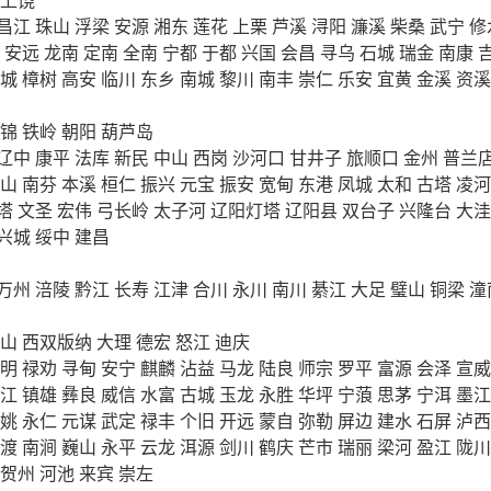
昌江
珠山
浮梁
安源
湘东
莲花
上栗
芦溪
浔阳
濂溪
柴桑
武宁
修
安远
龙南
定南
全南
宁都
于都
兴国
会昌
寻乌
石城
瑞金
南康
城
樟树
高安
临川
东乡
南城
黎川
南丰
崇仁
乐安
宜黄
金溪
资溪
锦
铁岭
朝阳
葫芦岛
辽中
康平
法库
新民
中山
西岗
沙河口
甘井子
旅顺口
金州
普兰
山
南芬
本溪
桓仁
振兴
元宝
振安
宽甸
东港
凤城
太和
古塔
凌河
塔
文圣
宏伟
弓长岭
太子河
辽阳灯塔
辽阳县
双台子
兴隆台
大洼
兴城
绥中
建昌
万州
涪陵
黔江
长寿
江津
合川
永川
南川
綦江
大足
璧山
铜梁
潼
山
西双版纳
大理
德宏
怒江
迪庆
明
禄劝
寻甸
安宁
麒麟
沾益
马龙
陆良
师宗
罗平
富源
会泽
宣威
江
镇雄
彝良
威信
水富
古城
玉龙
永胜
华坪
宁蒗
思茅
宁洱
墨江
姚
永仁
元谋
武定
禄丰
个旧
开远
蒙自
弥勒
屏边
建水
石屏
泸西
渡
南涧
巍山
永平
云龙
洱源
剑川
鹤庆
芒市
瑞丽
梁河
盈江
陇川
贺州
河池
来宾
崇左