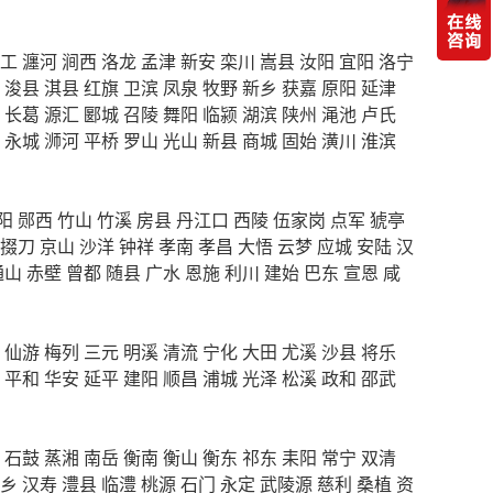
工
瀍河
涧西
洛龙
孟津
新安
栾川
嵩县
汝阳
宜阳
洛宁
浚县
淇县
红旗
卫滨
凤泉
牧野
新乡
获嘉
原阳
延津
长葛
源汇
郾城
召陵
舞阳
临颍
湖滨
陕州
渑池
卢氏
永城
浉河
平桥
罗山
光山
新县
商城
固始
潢川
淮滨
阳
郧西
竹山
竹溪
房县
丹江口
西陵
伍家岗
点军
猇亭
掇刀
京山
沙洋
钟祥
孝南
孝昌
大悟
云梦
应城
安陆
汉
通山
赤壁
曾都
随县
广水
恩施
利川
建始
巴东
宣恩
咸
仙游
梅列
三元
明溪
清流
宁化
大田
尤溪
沙县
将乐
平和
华安
延平
建阳
顺昌
浦城
光泽
松溪
政和
邵武
石鼓
蒸湘
南岳
衡南
衡山
衡东
祁东
耒阳
常宁
双清
乡
汉寿
澧县
临澧
桃源
石门
永定
武陵源
慈利
桑植
资