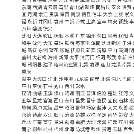
东湖
西湖
青云谱
湾里
青山湖
新建
南昌县
安义
进贤
宜
月湖
余江
贵溪
章贡
南康
赣县
信丰
大余
上犹
崇义
福
永新
井冈山
袁州
奉新
万载
上高
宜丰
靖安
铜鼓
丰
万年
婺源
德兴
沈阳
大连
鞍山
抚顺
本溪
丹东
锦州
营口
阜新
辽阳
盘
和平
沈河
大东
皇姑
铁西
苏家屯
浑南
沈北新区
于洪
城
新抚
东洲
望花
顺城
抚顺县
新宾
清原
平山
溪湖
明
盖州
大石桥
海州
新邱
太平
清河门
细河
彰武
阜新
白
城
朝阳县
建平
喀喇沁左翼
北票
凌源
连山
龙港
南票
重庆
渝中
大渡口
江北
沙坪坝
九龙坡
南岸
北碚
渝北
巴南
巫山
巫溪
石柱
秀山
酉阳
彭水
昆明
曲靖
玉溪
保山
昭通
丽江
普洱
临沧
楚雄
红河
文
五华
盘龙
官渡
西山
东川
呈贡
晋宁
富民
宜良
石林
嵩
施甸
腾冲
龙陵
昌宁
昭阳
鲁甸
巧家
盐津
大关
永善
绥
永德
镇康
双江
耿马
沧源
楚雄
双柏
牟定
南华
姚安
大
丘北
广南
富宁
景洪
勐海
勐腊
大理
漾濞
祥云
宾川
弥
南宁
柳州
桂林
梧州
北海
防城港
钦州
贵港
玉林
百色