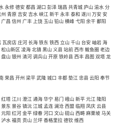
水
永修
德安
都昌
湖口
彭泽
瑞昌
共青城
庐山
渝水
分
吉州
青原
吉安
吉水
峡江
新干
永丰
泰和
遂川
万安
安
广昌
信州
广丰
上饶
玉山
铅山
横峰
弋阳
余干
鄱阳
店
瓦房店
庄河
长海
铁东
铁西
立山
千山
台安
岫岩
海
松山新区
凌海
北镇
黑山
义县
站前
西市
鲅鱼圈
老边
盘山
银州
清河
调兵山
开原
铁岭县
西丰
昌图
双塔
龙
南
荣昌
开州
梁平
武隆
城口
丰都
垫江
忠县
云阳
奉节
红塔
江川
澄江
通海
华宁
易门
峨山
新平
元江
隆阳
景东
景谷
镇沅
江城
孟连
澜沧
西盟
临翔
凤庆
云县
元阳
红河
金平
绿春
河口
文山
砚山
西畴
麻栗坡
马关
泸水
福贡
贡山
兰坪
香格里拉
德钦
维西