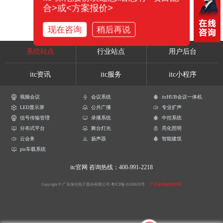
合>或<方案报价>
现在咨询
稍后再说
系统站点
行业站点
用户后台
itc资讯
itc服务
itc小程序
视频会议
会议系统
itcHUB会议一体机
LED显示屏
公共广播
专业扩声
信号传输管理
录播系统
中控系统
分布式平台
舞台灯光
亮化照明
云会务
扬声器
智能建筑
pis车载系统
itc官网
咨询热线：400-991-2218
Copyright © 广东保伦电子股份有限公司
粤ICP备16106620号
产品参数解释声明