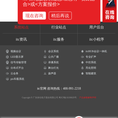
合>或<方案报价>
现在咨询
稍后再说
系统站点
行业站点
用户后台
itc资讯
itc服务
itc小程序
视频会议
会议系统
itcHUB会议一体机
LED显示屏
公共广播
专业扩声
信号传输管理
录播系统
中控系统
分布式平台
舞台灯光
亮化照明
云会务
扬声器
智能建筑
pis车载系统
itc官网
咨询热线：400-991-2218
Copyright © 广东保伦电子股份有限公司
粤ICP备16106620号
产品参数解释声明