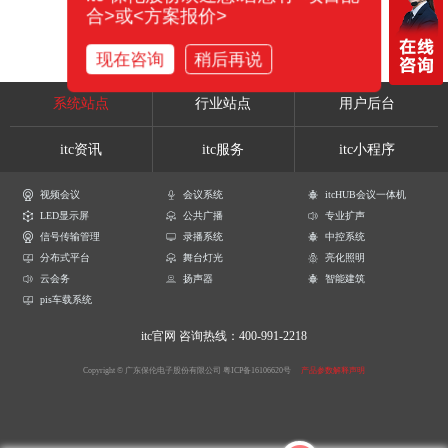
合>或<方案报价>
现在咨询
稍后再说
系统站点
行业站点
用户后台
itc资讯
itc服务
itc小程序
视频会议
会议系统
itcHUB会议一体机
LED显示屏
公共广播
专业扩声
信号传输管理
录播系统
中控系统
分布式平台
舞台灯光
亮化照明
云会务
扬声器
智能建筑
pis车载系统
itc官网
咨询热线：400-991-2218
Copyright © 广东保伦电子股份有限公司
粤ICP备16106620号
产品参数解释声明