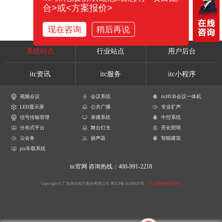
合>或<方案报价>
现在咨询
稍后再说
系统站点
行业站点
用户后台
itc资讯
itc服务
itc小程序
视频会议
会议系统
itcHUB会议一体机
LED显示屏
公共广播
专业扩声
信号传输管理
录播系统
中控系统
分布式平台
舞台灯光
亮化照明
云会务
扬声器
智能建筑
pis车载系统
itc官网
咨询热线：400-991-2218
Copyright © 广东保伦电子股份有限公司
粤ICP备16106620号
产品参数解释声明