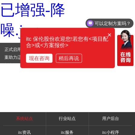
可以定制方案吗？
×
itc 保伦股份欢迎您!若您有<项目配
合>或<方案报价>
正式启用！ itc 保伦股份智慧剧院解决方
案助力辽宁 葫芦岛 文化馆打造文旅演艺
现在咨询
稍后再说
新空间
系统站点
行业站点
用户后台
itc资讯
itc服务
itc小程序