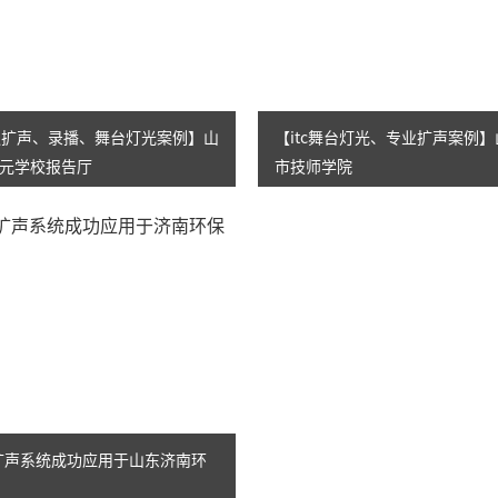
AI智慧演易通软件
AI智慧语音转写系统
AI智慧录播系统
会议扩声、录播、舞台灯光案例】山
【itc舞台灯光、专业扩声案例
元学校报告厅
市技师学院
庭审录播
智能AI会议纪要系列
智慧党建系列
讯笛会议系列
小间距LED显示屏
会议扩声系统成功应用于山东济南环