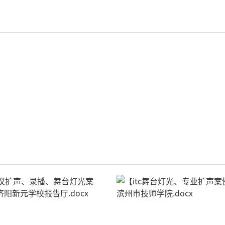
轻松悦唱KT系列
专业扩声系列
专业音箱系列
智慧影片放映系统
wifi无线会议系列
AI全数字会议系统
数字化会议设备
同声传译系列
AI智慧无纸化会议系统