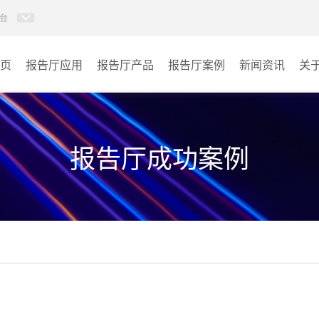
台
页
报告厅应用
报告厅产品
报告厅案例
新闻资讯
关
AI智慧视频会议系统
政府机关
AI智慧会议平板
文体场馆
报告厅成功案例
视频会议配件
教育
AI智慧会议平板itchub
医疗
卓越演出系列
宾馆酒店
AI智慧沉浸式扩声系统
企业单位
AI智慧声光影系统
其它