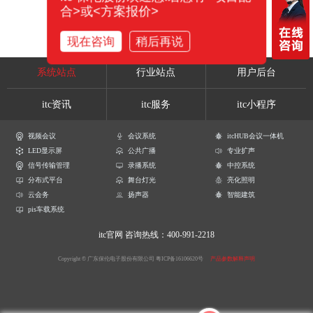
合>或<方案报价>
现在咨询
稍后再说
系统站点
行业站点
用户后台
itc资讯
itc服务
itc小程序
视频会议
会议系统
itcHUB会议一体机
LED显示屏
公共广播
专业扩声
信号传输管理
录播系统
中控系统
分布式平台
舞台灯光
亮化照明
云会务
扬声器
智能建筑
pis车载系统
itc官网
咨询热线：400-991-2218
Copyright © 广东保伦电子股份有限公司
粤ICP备16106620号
产品参数解释声明