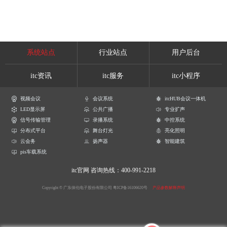
系统站点
行业站点
用户后台
itc资讯
itc服务
itc小程序
视频会议
会议系统
itcHUB会议一体机
LED显示屏
公共广播
专业扩声
信号传输管理
录播系统
中控系统
分布式平台
舞台灯光
亮化照明
云会务
扬声器
智能建筑
pis车载系统
itc官网
咨询热线：400-991-2218
Copyright © 广东保伦电子股份有限公司
粤ICP备16106620号
产品参数解释声明