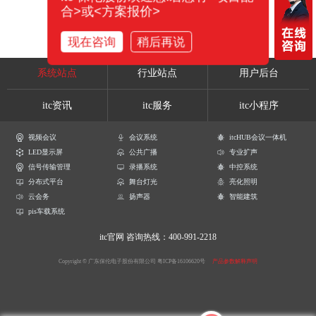
合>或<方案报价>
现在咨询
稍后再说
系统站点
行业站点
用户后台
itc资讯
itc服务
itc小程序
视频会议
会议系统
itcHUB会议一体机
LED显示屏
公共广播
专业扩声
信号传输管理
录播系统
中控系统
分布式平台
舞台灯光
亮化照明
云会务
扬声器
智能建筑
pis车载系统
itc官网
咨询热线：400-991-2218
Copyright © 广东保伦电子股份有限公司
粤ICP备16106620号
产品参数解释声明