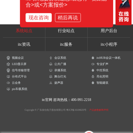
合>或<方案报价>
现在咨询
稍后再说
系统站点
行业站点
用户后台
itc资讯
itc服务
itc小程序
视频会议
会议系统
itcHUB会议一体机
LED显示屏
公共广播
专业扩声
信号传输管理
录播系统
中控系统
分布式平台
舞台灯光
亮化照明
云会务
扬声器
智能建筑
pis车载系统
itc官网
咨询热线：400-991-2218
Copyright © 广东保伦电子股份有限公司
粤ICP备16106620号
产品参数解释声明