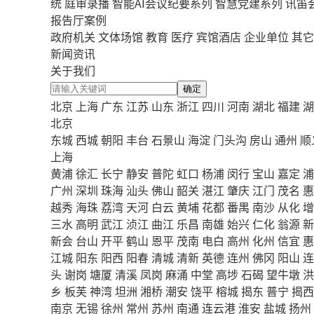
统
庭审录播
智能AI会议纪要系列
智慧党建系列
讯笛
报告厅案例
政府机关
文体场馆
教育
医疗
宾馆酒店
企业单位
其它
新闻资讯
关于我们
确定
北京
上海
广东
江苏
山东
浙江
四川
河南
湖北
福建
湖
北京
东城
西城
朝阳
丰台
石景山
海淀
门头沟
房山
通州
顺
上海
黄浦
徐汇
长宁
静安
普陀
虹口
杨浦
闵行
宝山
嘉定
浦
广州
深圳
珠海
汕头
佛山
韶关
湛江
肇庆
江门
茂名
惠
越秀
海珠
荔湾
天河
白云
黄埔
花都
番禺
南沙
从化
增
三水
高明
武江
浈江
曲江
乐昌
南雄
始兴
仁化
翁源
新
新会
台山
开平
鹤山
恩平
茂南
电白
高州
化州
信宜
惠
江城
阳东
阳西
阳春
清城
清新
英德
连州
佛冈
阳山
连
头
谢岗
塘厦
清溪
凤岗
麻涌
中堂
高埗
石碣
望牛墩
洪
乡
板芙
神湾
坦洲
湘桥
潮安
饶平
榕城
揭东
普宁
揭西
南京
无锡
徐州
常州
苏州
南通
连云港
淮安
盐城
扬州