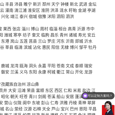
山
丰县
沛县
睢宁
新沂
邳州
天宁
钟楼
新北
武进
金坛
云
灌南
清江浦
淮安区
淮阴
洪泽
涟水
盱眙
金湖
亭湖
兴化
靖江
泰兴
宿城
宿豫
沭阳
泗阳
泗洪
度
莱西
张店
淄川
博山
周村
临淄
桓台
高青
沂源
市中
阳
潍城
寒亭
坊子
奎文
临朐
昌乐
青州
诸城
寿光
安丘
东港
岚山
五莲
莒县
兰山
罗庄
河东
沂南
郯城
沂水
谷
莘县
临清
滨城
沾化
惠民
阳信
无棣
博兴
邹平
牡丹
鹿城
龙湾
瓯海
洞头
永嘉
平阳
苍南
文成
泰顺
瑞安
磐安
兰溪
义乌
东阳
永康
柯城
衢江
常山
开化
龙游
甘孜藏族自治州
凉山彝
贡井
大安
沿滩
荣县
富顺
东区
西区
仁和
米易
盐边
江
可以定制方案吗？
昭化
朝天
旺苍
青川
剑阁
苍溪
船山
安居
蓬溪
大英
你们电话多少
安
营山
仪陇
阆中
东坡
彭山
仁寿
洪雅
丹棱
青神
翠屏
城
名山
荥经
汉源
石棉
天全
芦山
宝兴
巴州
恩阳
平昌
龙
雅江
道孚
炉霍
甘孜
新龙
德格
白玉
石渠
色达
理塘