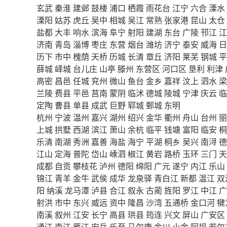
玄武
秦淮
建邺
鼓楼
浦口
栖霞
雨花台
江宁
六合
溧水
溧阳
姑苏
虎丘
吴中
相城
吴江
常熟
张家港
昆山
太仓
盐都
大丰
响水
滨海
阜宁
射阳
建湖
东台
广陵
邗江
江
济南
青岛
淄博
枣庄
东营
烟台
潍坊
济宁
泰安
威海
日
历下
市中
槐荫
天桥
历城
长清
章丘
济阳
莱芜
钢城
平
薛城
峄城
台儿庄
山亭
滕州
东营区
河口区
垦利
利津
高密
昌邑
任城
兖州
微山
鱼台
金乡
嘉祥
汶上
泗水
梁
兰陵
费县
平邑
莒南
蒙阴
临沭
德城
陵城
宁津
庆云
临
定陶
曹县
单县
成武
巨野
郓城
鄄城
东明
杭州
宁波
温州
嘉兴
湖州
绍兴
金华
衢州
舟山
台州
丽
上城
拱墅
西湖
滨江
萧山
余杭
临平
钱塘
富阳
临安
桐
乐清
南湖
秀洲
嘉善
海盐
海宁
平湖
桐乡
吴兴
南浔
德
江山
定海
普陀
岱山
嵊泗
椒江
黄岩
路桥
玉环
三门
天
成都
自贡
攀枝花
泸州
德阳
绵阳
广元
遂宁
内江
乐山
锦江
青羊
金牛
武侯
成华
龙泉驿
青白江
新都
温江
双
阳
纳溪
龙马潭
泸县
合江
叙永
古蔺
旌阳
罗江
中江
广
射洪
市中
东兴
威远
资中
隆昌
沙湾
五通桥
金口河
犍
南溪
叙州
江安
长宁
高县
珙县
筠连
兴文
屏山
广安区
通江
南江
雁江
安岳
乐至
马尔康
金川
小金
阿坝
若尔