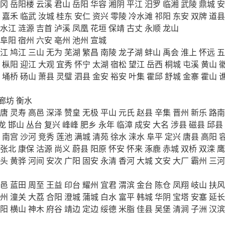
冈
岳阳楼
云溪
君山
岳阳
华容
湘阴
平江
汨罗
临湘
武陵
鼎城
安
嘉禾
临武
汝城
桂东
安仁
资兴
零陵
冷水滩
祁阳
东安
双牌
道县
水江
涟源
吉首
泸溪
凤凰
花垣
保靖
古丈
永顺
龙山
阜阳
宿州
六安
亳州
池州
宣城
江
鸠江
三山
无为
芜湖
繁昌
南陵
龙子湖
蚌山
禹会
淮上
怀远
五
枞阳
迎江
大观
宜秀
怀宁
太湖
宿松
望江
岳西
桐城
屯溪
黄山
埇桥
砀山
萧县
灵璧
泗县
金安
裕安
叶集
霍邱
舒城
金寨
霍山
廊坊
衡水
唐
灵寿
高邑
深泽
赞皇
无极
平山
元氏
赵县
辛集
晋州
新乐
路南
龙
邯山
丛台
复兴
峰峰
肥乡
永年
临漳
成安
大名
涉县
磁县
邱县
南宫
沙河
竞秀
莲池
满城
清苑
徐水
涞水
阜平
定兴
唐县
高阳
张北
康保
沽源
尚义
蔚县
阳原
怀安
怀来
涿鹿
赤城
双桥
双滦
鹰
头
黄骅
河间
安次
广阳
固安
永清
香河
大城
文安
大厂
霸州
三河
邑
蓝田
周至
王益
印台
耀州
宜君
渭滨
金台
陈仓
凤翔
岐山
扶风
州
潼关
大荔
合阳
澄城
蒲城
白水
富平
韩城
华阴
宝塔
安塞
延长
阳
横山
神木
府谷
靖边
定边
绥德
米脂
佳县
吴堡
清涧
子洲
汉滨