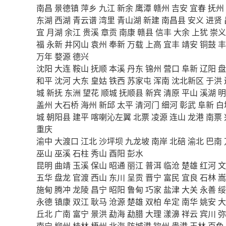
南昌
景德镇
萍乡
九江
新余
鹰潭
赣州
吉安
宜春
抚州
东湖
西湖
青云谱
湾里
青山湖
新建
南昌县
安义
进贤
宜
月湖
余江
贵溪
章贡
南康
赣县
信丰
大余
上犹
崇义
福
永新
井冈山
袁州
奉新
万载
上高
宜丰
靖安
铜鼓
丰
万年
婺源
德兴
沈阳
大连
鞍山
抚顺
本溪
丹东
锦州
营口
阜新
辽阳
盘
和平
沈河
大东
皇姑
铁西
苏家屯
浑南
沈北新区
于洪
城
新抚
东洲
望花
顺城
抚顺县
新宾
清原
平山
溪湖
明
盖州
大石桥
海州
新邱
太平
清河门
细河
彰武
阜新
白
城
朝阳县
建平
喀喇沁左翼
北票
凌源
连山
龙港
南票
重庆
渝中
大渡口
江北
沙坪坝
九龙坡
南岸
北碚
渝北
巴南
巫山
巫溪
石柱
秀山
酉阳
彭水
昆明
曲靖
玉溪
保山
昭通
丽江
普洱
临沧
楚雄
红河
文
五华
盘龙
官渡
西山
东川
呈贡
晋宁
富民
宜良
石林
嵩
施甸
腾冲
龙陵
昌宁
昭阳
鲁甸
巧家
盐津
大关
永善
绥
永德
镇康
双江
耿马
沧源
楚雄
双柏
牟定
南华
姚安
大
丘北
广南
富宁
景洪
勐海
勐腊
大理
漾濞
祥云
宾川
弥
南宁
柳州
桂林
梧州
北海
防城港
钦州
贵港
玉林
百色