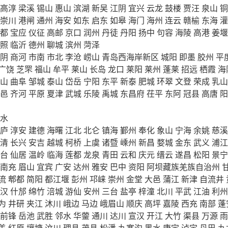
高淳
梁溪
锡山
惠山
滨湖
新吴
江阴
宜兴
云龙
鼓楼
贾汪
泉山
铜
崇川
港闸
通州
海安
如东
启东
如皋
海门
海州
连云
赣榆
东海
灌
都
宝应
仪征
高邮
京口
润州
丹徒
丹阳
扬中
句容
海陵
高港
姜堰
照
临沂
德州
聊城
滨州
菏泽
阴
商河
市南
市北
李沧
崂山
青岛西海岸新区
城阳
即墨
胶州
平
广饶
芝罘
福山
牟平
莱山
长岛
龙口
莱阳
莱州
蓬莱
招远
栖霞
海
山
曲阜
邹城
泰山
岱岳
宁阳
东平
新泰
肥城
环翠
文登
荣成
乳山
邑
齐河
平原
夏津
武城
乐陵
禹城
东昌府
茌平
东阿
冠县
高唐
阳
水
庐
淳安
建德
海曙
江北
北仑
镇海
鄞州
奉化
象山
宁海
余姚
慈溪
清
长兴
安吉
越城
柯桥
上虞
诸暨
嵊州
新昌
婺城
金东
武义
浦江
台
仙居
温岭
临海
莲都
龙泉
青田
云和
庆元
缙云
遂昌
松阳
景宁
南充
眉山
宜宾
广安
达州
雅安
巴中
资阳
阿坝藏族羌族自治州
流
郫都
简阳
都江堰
彭州
邛崃
崇州
金堂
大邑
蒲江
新津
自流井
汉
什邡
绵竹
涪城
游仙
安州
三台
盐亭
梓潼
北川
平武
江油
利州
为
井研
夹江
沐川
峨边
马边
峨眉山
顺庆
高坪
嘉陵
西充
南部
蓬
前锋
岳池
武胜
邻水
华蓥
通川
达川
宣汉
开江
大竹
渠县
万源
雨
盖
红原
壤塘
汶川
理县
茂县
松潘
九寨沟
黑水
康定
泸定
丹巴
九