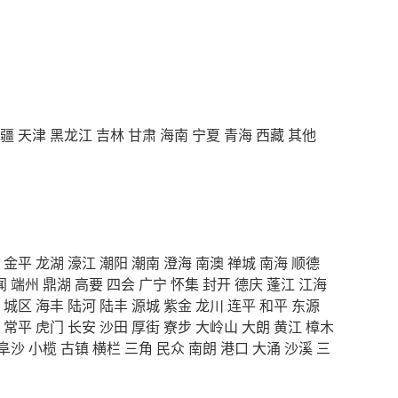
疆
天津
黑龙江
吉林
甘肃
海南
宁夏
青海
西藏
其他
金平
龙湖
濠江
潮阳
潮南
澄海
南澳
禅城
南海
顺德
闻
端州
鼎湖
高要
四会
广宁
怀集
封开
德庆
蓬江
江海
城区
海丰
陆河
陆丰
源城
紫金
龙川
连平
和平
东源
常平
虎门
长安
沙田
厚街
寮步
大岭山
大朗
黄江
樟木
阜沙
小榄
古镇
横栏
三角
民众
南朗
港口
大涌
沙溪
三