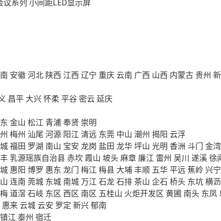
会议系列
小间距LED显示屏
南
安徽
河北
陕西
江西
辽宁
重庆
云南
广西
山西
内蒙古
贵州
新
义
昌平
大兴
怀柔
平谷
密云
延庆
东
金山
松江
青浦
奉贤
崇明
州
梅州
汕尾
河源
阳江
清远
东莞
中山
潮州
揭阳
云浮
城
福田
罗湖
南山
宝安
龙岗
盐田
龙华
坪山
光明
香洲
斗门
金湾
丰
乳源瑶族自治县
赤坎
霞山
坡头
麻章
廉江
雷州
吴川
遂溪
徐
城
惠阳
博罗
惠东
龙门
梅江
梅县
大埔
丰顺
五华
平远
蕉岭
兴宁
山
连南
莞城
东城
南城
万江
石龙
石排
茶山
企石
桥头
东坑
横沥
梅
道滘
石岐
东区
西区
南区
五桂山
火炬开发区
黄圃
南头
东凤
惠来
云城
云安
罗定
新兴
郁南
镇江
泰州
宿迁