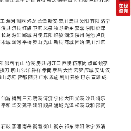
工
瀍河
涧西
洛龙
孟津
新安
栾川
嵩县
汝阳
宜阳
洛宁
浚县
淇县
红旗
卫滨
凤泉
牧野
新乡
获嘉
原阳
延津
长葛
源汇
郾城
召陵
舞阳
临颍
湖滨
陕州
渑池
卢氏
永城
浉河
平桥
罗山
光山
新县
商城
固始
潢川
淮滨
阳
郧西
竹山
竹溪
房县
丹江口
西陵
伍家岗
点军
猇亭
掇刀
京山
沙洋
钟祥
孝南
孝昌
大悟
云梦
应城
安陆
汉
通山
赤壁
曾都
随县
广水
恩施
利川
建始
巴东
宣恩
咸
仙游
梅列
三元
明溪
清流
宁化
大田
尤溪
沙县
将乐
平和
华安
延平
建阳
顺昌
浦城
光泽
松溪
政和
邵武
石鼓
蒸湘
南岳
衡南
衡山
衡东
祁东
耒阳
常宁
双清