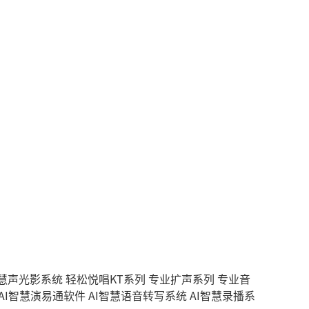
智慧声光影系统
轻松悦唱KT系列
专业扩声系列
专业音
AI智慧演易通软件
AI智慧语音转写系统
AI智慧录播系