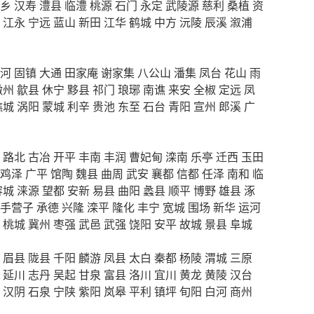
乡
汉寿
澧县
临澧
桃源
石门
永定
武陵源
慈利
桑植
资
江永
宁远
蓝山
新田
江华
鹤城
中方
沅陵
辰溪
溆浦
河
固镇
大通
田家庵
谢家集
八公山
潘集
凤台
花山
雨
徽州
歙县
休宁
黟县
祁门
琅琊
南谯
来安
全椒
定远
凤
谯城
涡阳
蒙城
利辛
贵池
东至
石台
青阳
宣州
郎溪
广
路北
古冶
开平
丰南
丰润
曹妃甸
滦南
乐亭
迁西
玉田
鸡泽
广平
馆陶
魏县
曲周
武安
襄都
信都
任泽
南和
临
容城
涞源
望都
安新
易县
曲阳
蠡县
顺平
博野
雄县
涿
手营子
承德
兴隆
滦平
隆化
丰宁
宽城
围场
新华
运河
桃城
冀州
枣强
武邑
武强
饶阳
安平
故城
景县
阜城
眉县
陇县
千阳
麟游
凤县
太白
秦都
杨陵
渭城
三原
延川
志丹
吴起
甘泉
富县
洛川
宜川
黄龙
黄陵
汉台
汉阴
石泉
宁陕
紫阳
岚皋
平利
镇坪
旬阳
白河
商州