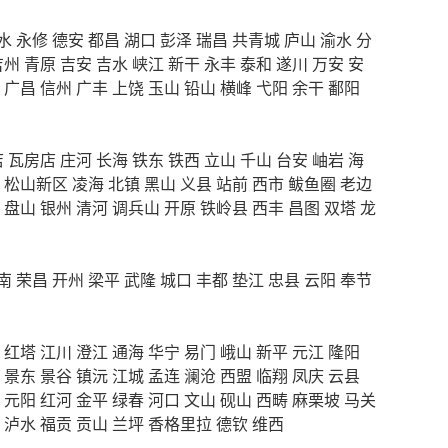
水
永修
德安
都昌
湖口
彭泽
瑞昌
共青城
庐山
渝水
分
吉州
青原
吉安
吉水
峡江
新干
永丰
泰和
遂川
万安
安
广昌
信州
广丰
上饶
玉山
铅山
横峰
弋阳
余干
鄱阳
店
瓦房店
庄河
长海
铁东
铁西
立山
千山
台安
岫岩
海
松山新区
凌海
北镇
黑山
义县
站前
西市
鲅鱼圈
老边
盘山
银州
清河
调兵山
开原
铁岭县
西丰
昌图
双塔
龙
南
荣昌
开州
梁平
武隆
城口
丰都
垫江
忠县
云阳
奉节
红塔
江川
澄江
通海
华宁
易门
峨山
新平
元江
隆阳
景东
景谷
镇沅
江城
孟连
澜沧
西盟
临翔
凤庆
云县
元阳
红河
金平
绿春
河口
文山
砚山
西畴
麻栗坡
马关
泸水
福贡
贡山
兰坪
香格里拉
德钦
维西