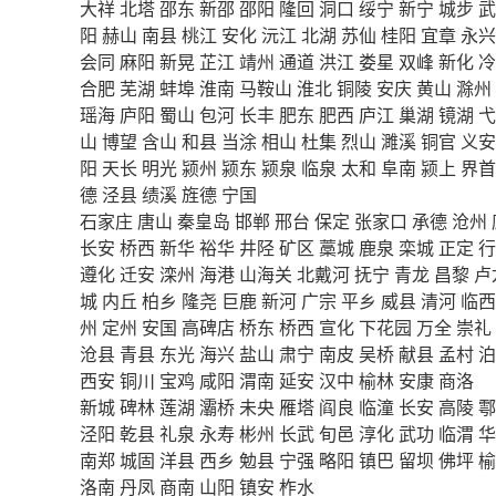
大祥
北塔
邵东
新邵
邵阳
隆回
洞口
绥宁
新宁
城步
武
阳
赫山
南县
桃江
安化
沅江
北湖
苏仙
桂阳
宜章
永兴
会同
麻阳
新晃
芷江
靖州
通道
洪江
娄星
双峰
新化
冷
合肥
芜湖
蚌埠
淮南
马鞍山
淮北
铜陵
安庆
黄山
滁州
瑶海
庐阳
蜀山
包河
长丰
肥东
肥西
庐江
巢湖
镜湖
弋
山
博望
含山
和县
当涂
相山
杜集
烈山
濉溪
铜官
义安
阳
天长
明光
颍州
颍东
颍泉
临泉
太和
阜南
颍上
界首
德
泾县
绩溪
旌德
宁国
石家庄
唐山
秦皇岛
邯郸
邢台
保定
张家口
承德
沧州
长安
桥西
新华
裕华
井陉
矿区
藁城
鹿泉
栾城
正定
行
遵化
迁安
滦州
海港
山海关
北戴河
抚宁
青龙
昌黎
卢
城
内丘
柏乡
隆尧
巨鹿
新河
广宗
平乡
威县
清河
临西
州
定州
安国
高碑店
桥东
桥西
宣化
下花园
万全
崇礼
沧县
青县
东光
海兴
盐山
肃宁
南皮
吴桥
献县
孟村
泊
西安
铜川
宝鸡
咸阳
渭南
延安
汉中
榆林
安康
商洛
新城
碑林
莲湖
灞桥
未央
雁塔
阎良
临潼
长安
高陵
鄠
泾阳
乾县
礼泉
永寿
彬州
长武
旬邑
淳化
武功
临渭
华
南郑
城固
洋县
西乡
勉县
宁强
略阳
镇巴
留坝
佛坪
榆
洛南
丹凤
商南
山阳
镇安
柞水