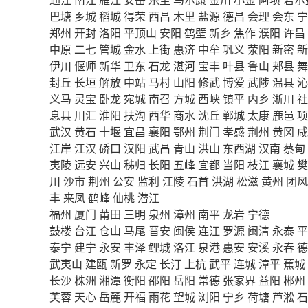
巴塘
乡城
稻城
得荣
西昌
木里
盐源
德昌
会理
会东
宁
郑州
开封
洛阳
平顶山
安阳
鹤壁
新乡
焦作
濮阳
许昌
中原
二七
管城
金水
上街
惠济
中牟
巩义
荥阳
新密
新
伊川
偃师
新华
卫东
石龙
湛河
宝丰
叶县
鲁山
郏县
舞
封丘
长垣
解放
中站
马村
山阳
修武
博爱
武陟
温县
沁
义马
灵宝
卧龙
宛城
南召
方城
西峡
镇平
内乡
淅川
社
息县
川汇
淮阳
扶沟
西华
商水
沈丘
郸城
太康
鹿邑
项
武汉
黄石
十堰
宜昌
襄阳
鄂州
荆门
孝感
荆州
黄冈
咸
江岸
江汉
硚口
汉阳
武昌
青山
洪山
东西湖
汉南
蔡甸
夷陵
远安
兴山
秭归
长阳
五峰
宜都
当阳
枝江
襄城
樊
川
沙市
荆州
公安
监利
江陵
石首
洪湖
松滋
黄州
团风
丰
来凤
鹤峰
仙桃
潜江
福州
厦门
莆田
三明
泉州
漳州
南平
龙岩
宁德
鼓楼
台江
仓山
马尾
晋安
闽侯
连江
罗源
闽清
永泰
平
泰宁
建宁
永安
丰泽
鲤城
洛江
泉港
惠安
安溪
永春
德
武夷山
建瓯
新罗
永定
长汀
上杭
武平
连城
漳平
蕉城
长沙
株洲
湘潭
衡阳
邵阳
岳阳
常德
张家界
益阳
郴州
芙蓉
天心
岳麓
开福
雨花
望城
浏阳
宁乡
荷塘
芦淞
石