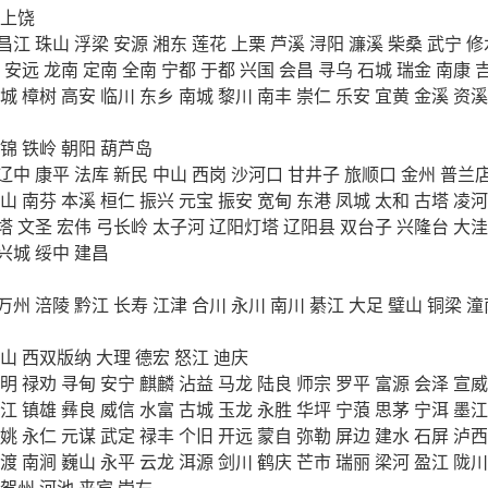
上饶
昌江
珠山
浮梁
安源
湘东
莲花
上栗
芦溪
浔阳
濂溪
柴桑
武宁
修
安远
龙南
定南
全南
宁都
于都
兴国
会昌
寻乌
石城
瑞金
南康
城
樟树
高安
临川
东乡
南城
黎川
南丰
崇仁
乐安
宜黄
金溪
资溪
锦
铁岭
朝阳
葫芦岛
辽中
康平
法库
新民
中山
西岗
沙河口
甘井子
旅顺口
金州
普兰
山
南芬
本溪
桓仁
振兴
元宝
振安
宽甸
东港
凤城
太和
古塔
凌河
塔
文圣
宏伟
弓长岭
太子河
辽阳灯塔
辽阳县
双台子
兴隆台
大洼
兴城
绥中
建昌
万州
涪陵
黔江
长寿
江津
合川
永川
南川
綦江
大足
璧山
铜梁
潼
山
西双版纳
大理
德宏
怒江
迪庆
明
禄劝
寻甸
安宁
麒麟
沾益
马龙
陆良
师宗
罗平
富源
会泽
宣威
江
镇雄
彝良
威信
水富
古城
玉龙
永胜
华坪
宁蒗
思茅
宁洱
墨江
姚
永仁
元谋
武定
禄丰
个旧
开远
蒙自
弥勒
屏边
建水
石屏
泸西
渡
南涧
巍山
永平
云龙
洱源
剑川
鹤庆
芒市
瑞丽
梁河
盈江
陇川
贺州
河池
来宾
崇左