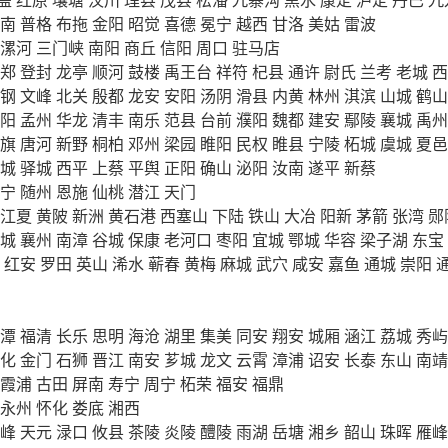
南
普格
布拖
金阳
昭觉
喜德
冕宁
越西
甘洛
美姑
雷波
漯河
三门峡
南阳
商丘
信阳
周口
驻马店
郑
登封
龙亭
顺河
鼓楼
禹王台
祥符
杞县
通许
尉氏
兰考
老城
西
钢
文峰
北关
殷都
龙安
安阳
汤阴
滑县
内黄
林州
淇滨
山城
鹤山
阳
孟州
华龙
清丰
南乐
范县
台前
濮阳
魏都
建安
鄢陵
襄城
禹州
旗
唐河
新野
桐柏
邓州
梁园
睢阳
民权
睢县
宁陵
柘城
虞城
夏邑
城
驿城
西平
上蔡
平舆
正阳
确山
泌阳
汝南
遂平
新蔡
宁
随州
恩施
仙桃
潜江
天门
江夏
黄陂
新洲
黄石港
西塞山
下陆
铁山
大冶
阳新
茅箭
张湾
郧
城
襄州
南漳
谷城
保康
老河口
枣阳
宜城
鄂城
华容
梁子湖
东宝
红安
罗田
英山
浠水
蕲春
黄梅
麻城
武穴
咸安
嘉鱼
通城
崇阳
潭
福清
长乐
思明
海沧
湖里
集美
同安
翔安
城厢
涵江
荔城
秀屿
化
金门
石狮
晋江
南安
芗城
龙文
云霄
漳浦
诏安
长泰
东山
南靖
霞浦
古田
屏南
寿宁
周宁
柘荣
福安
福鼎
永州
怀化
娄底
湘西
峰
天元
渌口
攸县
茶陵
炎陵
醴陵
雨湖
岳塘
湘乡
韶山
珠晖
雁峰