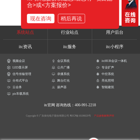
合>或<方案报价>
现在咨询
稍后再说
系统站点
行业站点
用户后台
itc资讯
itc服务
itc小程序
视频会议
会议系统
itcHUB会议一体机
LED显示屏
公共广播
专业扩声
信号传输管理
录播系统
中控系统
分布式平台
舞台灯光
亮化照明
云会务
扬声器
智能建筑
pis车载系统
itc官网
咨询热线：400-991-2218
Copyright © 广东保伦电子股份有限公司
粤ICP备16106620号
产品参数解释声明