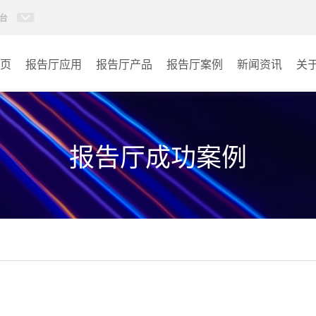
台
页
报告厅应用
报告厅产品
报告厅案例
新闻资讯
关
AI智慧视频会议系统
政府机关
AI智慧会议平板
文体场馆
报告厅成功案例
视频会议配件
教育
AI智慧会议平板itchub
医疗
卓越演出系列
宾馆酒店
AI智慧沉浸式扩声系统
企业单位
AI智慧声光影系统
其它